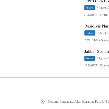
DPRD DKI Aka
Jakarta
7 Agustus
JAKARTA – DPRD DK
Residivis Nar
Hukum
7 Agustus
AMUNTAI – Seorang r
Jakbar Sosial
Jakarta
7 Agustus
JAKARTA – Puluhan a
Gedung Pengacara Jalan Keramat Pulo Lt3 J