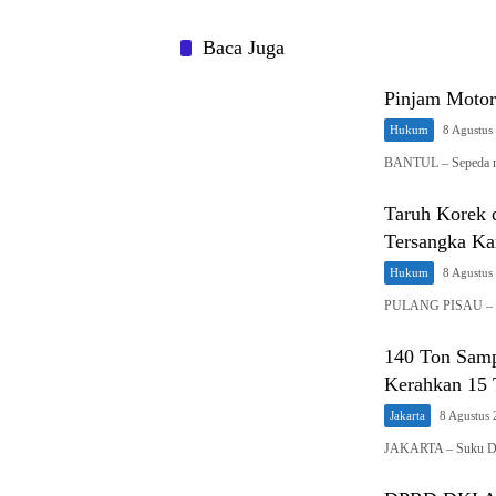
Baca Juga
Pinjam Motor
Hukum
8 Agustus
BANTUL – Sepeda m
Taruh Korek 
Tersangka Ka
Hukum
8 Agustus
PULANG PISAU – S
140 Ton Sam
Kerahkan 15 
Jakarta
8 Agustus
JAKARTA – Suku Di