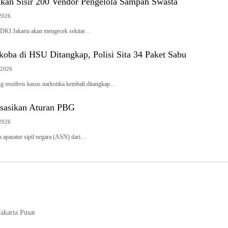
n Sisir 200 Vendor Pengelola Sampah Swasta
 2026
I Jakarta akan mengecek sekitar…
koba di HSU Ditangkap, Polisi Sita 34 Paket Sabu
 2026
esidivis kasus narkotika kembali ditangkap…
isasikan Aturan PBG
 2026
paratur sipil negara (ASN) dari…
akarta Pusat