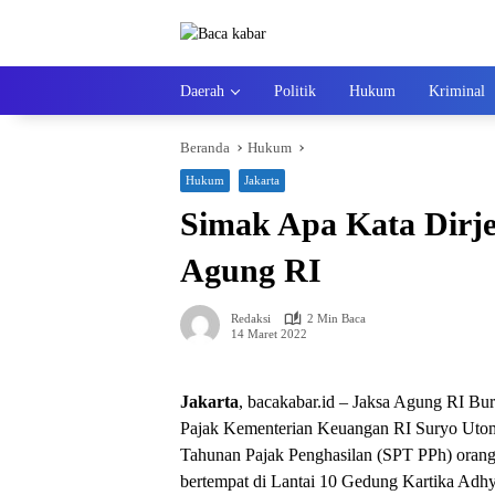
Langsung
ke
konten
Daerah
Politik
Hukum
Kriminal
Beranda
Hukum
Hukum
Jakarta
Simak Apa Kata Dirj
Agung RI
Redaksi
2 Min Baca
14 Maret 2022
Jakarta
, bacakabar.id – Jaksa Agung RI Bu
Pajak Kementerian Keuangan RI Suryo Utom
Tahunan Pajak Penghasilan (SPT PPh) orang
bertempat di Lantai 10 Gedung Kartika Adhy