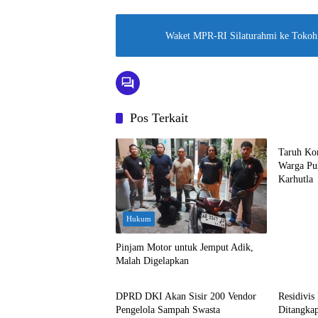
r
W
i
h
Waket MPR-RI Silaturahmi ke Tokoh
n
a
t
t
s
Pos Terkait
A
Hukum
p
Taruh Ko
Warga Pul
p
Karhutla
Hukum
Pinjam Motor untuk Jemput Adik,
Malah Digelapkan
Jakarta
Hukum
DPRD DKI Akan Sisir 200 Vendor
Residivi
Pengelola Sampah Swasta
Ditangkap