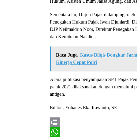
Hukum, Asisten Umum Jaksa Agung, dan As
Sementara itu, Dirjen Pajak didampingi oleh
Penegakan Hukum Pajak Iwan Djuniardi, Di
DJP Neilmaldrin Noor, Direktur Penegakan
dan Kemitraan Natalius.
Baca Juga
Kasus Bilqis Bongkar Jari
Kinerja Cepat Polri
Acara publikasi penyampaian SPT Pajak Pen
pajak 2021 dilaksanakan dengan mematuhi p
antigen.
Editor : Yohanes Eka Irawanto, SE
P