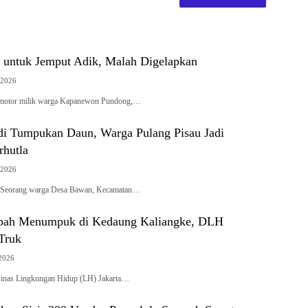
 untuk Jemput Adik, Malah Digelapkan
 2026
otor milik warga Kapanewon Pundong,…
di Tumpukan Daun, Warga Pulang Pisau Jadi
rhutla
 2026
eorang warga Desa Bawan, Kecamatan…
pah Menumpuk di Kedaung Kaliangke, DLH
Truk
 2026
nas Lingkungan Hidup (LH) Jakarta…