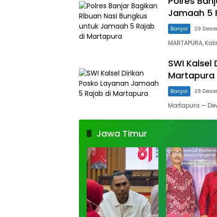
Polres Ban
Jamaah 5 R
Banjar
29 Dese
MARTAPURA, Kali
SWI Kalsel
Martapura
Banjar
29 Dese
Martapura — De
Jawa Timur