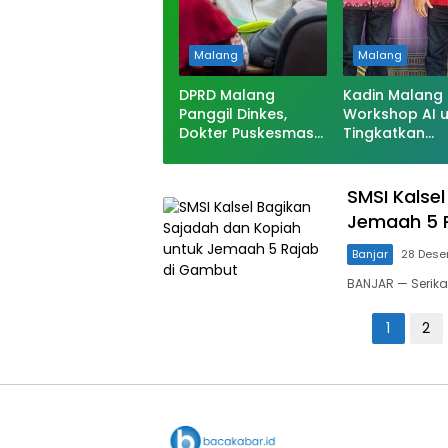
Malang
Malang
DPRD Malang
Kadin Malang 
Panggil Dinkes,
Workshop AI 
Dokter Puskesmas
Tingkatkan
Pakisaji
Kompetensi P
Dinonaktifkan
Usaha
SMSI Kalse
Jemaah 5 
Banjar
28 Dese
BANJAR — Serika
Paginasi
1
2
pos