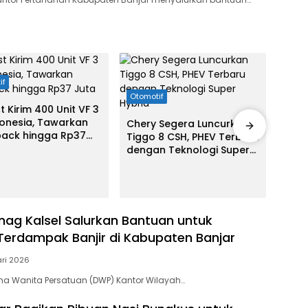
if
Otom
Otomotif
t Kirim 400 Unit VF 3
Lama
donesia, Tawarkan
Bala
Chery Segera Luncurkan
ack hingga Rp37
Kemb
Tiggo 8 CSH, PHEV Terbaru
dengan Teknologi Super
Hybrid
g Kalsel Salurkan Bantuan untuk
erdampak Banjir di Kabupaten Banjar
ari 2026
a Wanita Persatuan (DWP) Kantor Wilayah…