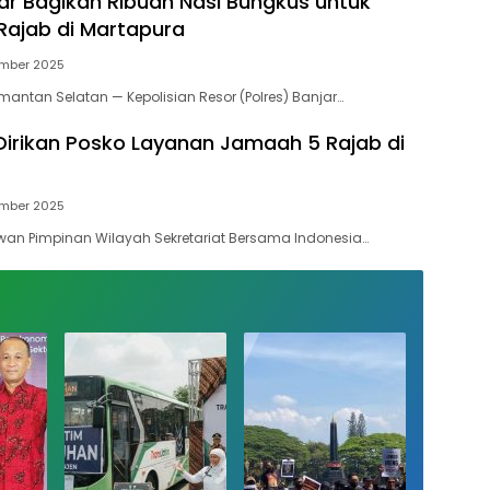
jar Bagikan Ribuan Nasi Bungkus untuk
ajab di Martapura
mber 2025
mantan Selatan — Kepolisian Resor (Polres) Banjar…
 Dirikan Posko Layanan Jamaah 5 Rajab di
mber 2025
wan Pimpinan Wilayah Sekretariat Bersama Indonesia…