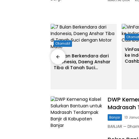
Otomot
Otomotif
akum, Kejuaraan
VinFas
otor di Tala
ke In
7 Bulan Berkendara dari
 Digelar
Cashb
Indonesia, Daeng Anshar
Juta
Tiba di Tanah Suci
dengan Motor Matic
DWP Kemena
Madrasah T
Banjar
13 Janu
BANJAR — Dharm