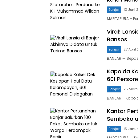
Banjar
10 Juni
MARTAPURA – Pe
Viral! Lans
Bansos
Banjar
27 April
BANJAR — Sepasa
Kapolda Ka
601 Person
Banjar
25 Mare
BANJAR – Kapold
Kantor Per
Sembako u
Banjar
15 Janu
MARTAPURA — Ka