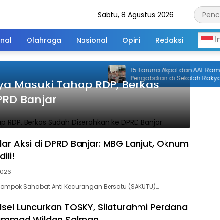
Sabtu, 8 Agustus 2026
inal
Olahraga
Nasional
Opini
Redaksi
I
15 Taruna Akpol dan AAL Rampungka
Pengabdian di Sekolah Rakyat Kalsel
a Masuki Tahap RDP, Berkas
PRD Banjar
ar Aksi di DPRD Banjar: MBG Lanjut, Oknum
ili!
2026
lompok Sahabat Anti Kecurangan Bersatu (SAKUTU)…
lsel Luncurkan TOSKY, Silaturahmi Perdana
ammad Wildan Salman