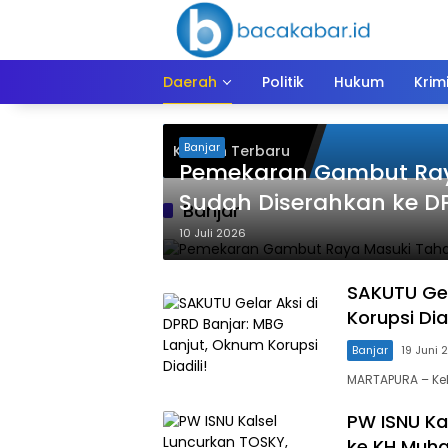
Langsung
ke
konten
Daerah
Politik
Hukum
Krim
Banjar
Kiriman Terbaru
Pemekaran Gambut Ray
Sudah Diserahkan ke D
Banjar
10 Juli 2026
SAKUTU Gel
Korupsi Diad
Banjar
19 Juni 
MARTAPURA – Ke
PW ISNU Ka
ke KH Muh