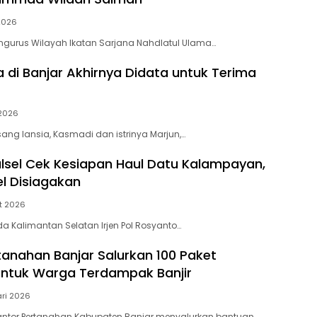
 2026
ngurus Wilayah Ikatan Sarjana Nahdlatul Ulama…
ia di Banjar Akhirnya Didata untuk Terima
 2026
ng lansia, Kasmadi dan istrinya Marjun,…
lsel Cek Kesiapan Haul Datu Kalampayan,
el Disiagakan
t 2026
a Kalimantan Selatan Irjen Pol Rosyanto…
tanahan Banjar Salurkan 100 Paket
ntuk Warga Terdampak Banjir
ari 2026
ntor Pertanahan Kabupaten Banjar menyalurkan bantuan…