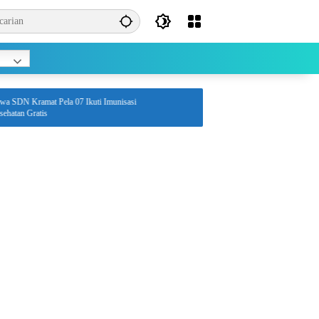
 Kramat Pela 07 Ikuti Imunisasi
 Gratis