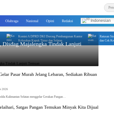
Indonesian
Olahraga
Nasional
Opini
Redaksi
Komisi A DPRD DKI Dorong Pembangunan Kantor
Ratusan Siswa SDN
Kelurahan Kapuk Timur dan Selatan
dan Cek Kesehatan
, Disdag Majalengka Tindak Lanjuti
 Gelar Pasar Murah Jelang Lebaran, Sediakan Ribuan
t 2026
a Kalimantan Selatan menggelar Gerakan Pangan…
elaihari, Satgas Pangan Temukan Minyak Kita Dijual