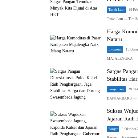
Tanah Laut
18 Feb
Tanah Laut — Tim S
Harga Komodi
Nataru
Ekonomi
15 Dese
MAJALENGKA — Menj
Satgas Pangan
Stabilitas H
Banjarbaru
28 Okt
BANJARBARU — Seba
Sukses Wujud
Jajaran Raih
Banjar
9 Oktober 