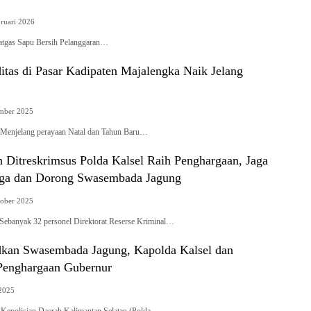
ruari 2026
atgas Sapu Bersih Pelanggaran…
tas di Pasar Kadipaten Majalengka Naik Jelang
mber 2025
elang perayaan Natal dan Tahun Baru…
 Ditreskrimsus Polda Kalsel Raih Penghargaan, Jaga
arga dan Dorong Swasembada Jagung
ober 2025
nyak 32 personel Direktorat Reserse Kriminal…
kan Swasembada Jagung, Kapolda Kalsel dan
 Penghargaan Gubernur
2025