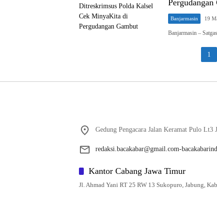
Pergudangan
Banjarmasin
19 M
Banjarmasin – Satga
Paginasi
1
pos
Gedung Pengacara Jalan Keramat Pulo Lt3 J
redaksi.bacakabar@gmail.com-bacakabarin
Kantor Cabang Jawa Timur
Jl. Ahmad Yani RT 25 RW 13 Sukopuro, Jabung, Kab