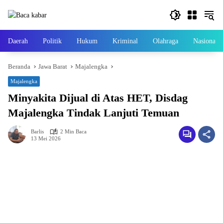
Langsung
ke
konten
Daerah
Politik
Hukum
Kriminal
Olahraga
Nasional
Beranda
Jawa Barat
Majalengka
Majalengka
Minyakita Dijual di Atas HET, Disdag
Majalengka Tindak Lanjuti Temuan
Barlis
2 Min Baca
13 Mei 2026