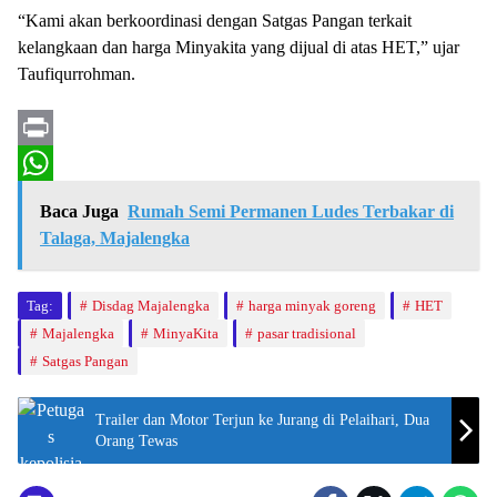
“Kami akan berkoordinasi dengan Satgas Pangan terkait
kelangkaan dan harga Minyakita yang dijual di atas HET,” ujar
Taufiqurrohman.
P
r
W
Baca Juga
Rumah Semi Permanen Ludes Terbakar di
i
h
Talaga, Majalengka
n
a
t
t
Tag:
Disdag Majalengka
harga minyak goreng
HET
Majalengka
MinyaKita
pasar tradisional
s
Satgas Pangan
A
p
Trailer dan Motor Terjun ke Jurang di Pelaihari, Dua
Orang Tewas
p