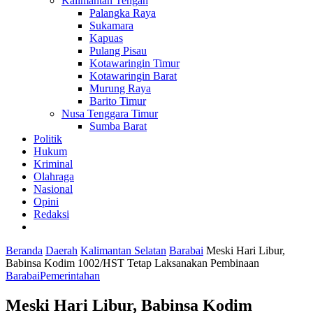
Kalimantan Tengah
Palangka Raya
Sukamara
Kapuas
Pulang Pisau
Kotawaringin Timur
Kotawaringin Barat
Murung Raya
Barito Timur
Nusa Tenggara Timur
Sumba Barat
Politik
Hukum
Kriminal
Olahraga
Nasional
Opini
Redaksi
Beranda
Daerah
Kalimantan Selatan
Barabai
Meski Hari Libur,
Babinsa Kodim 1002/HST Tetap Laksanakan Pembinaan
Barabai
Pemerintahan
Meski Hari Libur, Babinsa Kodim