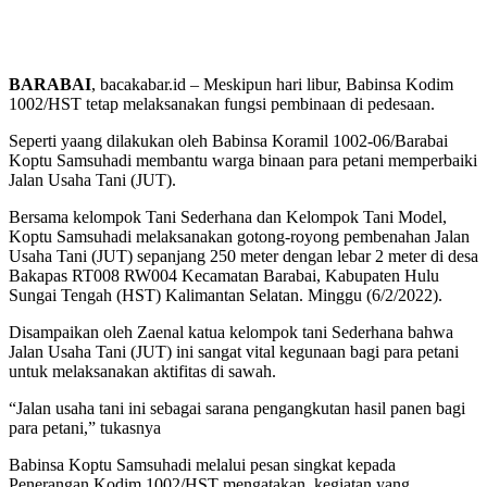
BARABAI
, bacakabar.id – Meskipun hari libur, Babinsa Kodim
1002/HST tetap melaksanakan fungsi pembinaan di pedesaan.
Seperti yaang dilakukan oleh Babinsa Koramil 1002-06/Barabai
Koptu Samsuhadi membantu warga binaan para petani memperbaiki
Jalan Usaha Tani (JUT).
Bersama kelompok Tani Sederhana dan Kelompok Tani Model,
Koptu Samsuhadi melaksanakan gotong-royong pembenahan Jalan
Usaha Tani (JUT) sepanjang 250 meter dengan lebar 2 meter di desa
Bakapas RT008 RW004 Kecamatan Barabai, Kabupaten Hulu
Sungai Tengah (HST) Kalimantan Selatan. Minggu (6/2/2022).
Disampaikan oleh Zaenal katua kelompok tani Sederhana bahwa
Jalan Usaha Tani (JUT) ini sangat vital kegunaan bagi para petani
untuk melaksanakan aktifitas di sawah.
“Jalan usaha tani ini sebagai sarana pengangkutan hasil panen bagi
para petani,” tukasnya
Babinsa Koptu Samsuhadi melalui pesan singkat kepada
Penerangan Kodim 1002/HST mengatakan, kegiatan yang