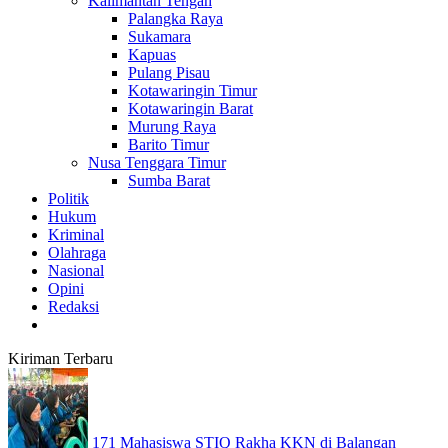
Kalimantan Tengah
Palangka Raya
Sukamara
Kapuas
Pulang Pisau
Kotawaringin Timur
Kotawaringin Barat
Murung Raya
Barito Timur
Nusa Tenggara Timur
Sumba Barat
Politik
Hukum
Kriminal
Olahraga
Nasional
Opini
Redaksi
Kiriman Terbaru
171 Mahasiswa STIQ Rakha KKN di Balangan