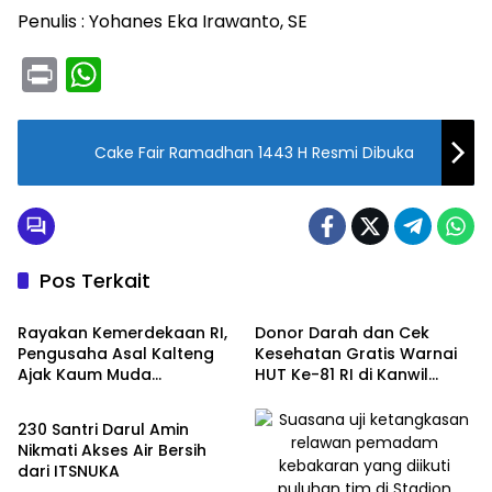
Penulis : Yohanes Eka Irawanto, SE
Pr
W
in
h
t
a
Cake Fair Ramadhan 1443 H Resmi Dibuka
ts
A
p
p
Pos Terkait
Palangka Raya
Palangka Raya
Rayakan Kemerdekaan RI,
Donor Darah dan Cek
Pengusaha Asal Kalteng
Kesehatan Gratis Warnai
Ajak Kaum Muda
HUT Ke-81 RI di Kanwil
Palangka Raya
Tingkatkan Semangat
Ditjenpas Kalteng
Nasionalisme
230 Santri Darul Amin
Nikmati Akses Air Bersih
dari ITSNUKA