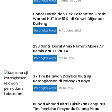
Palangka Raya
7 Agustus 2026
Donor Darah dan Cek Kesehatan Gratis
Warnai HUT Ke-81 RI di Kanwil Ditjenpas
Kalteng
Palangka Raya
6 Agustus 2026
230 Santri Darul Amin Nikmati Akses Air
Bersih dari ITSNUKA
Palangka Raya
20 Juli 2026
37 Tim Relawan Damkar Ikuti Uji
Ketangkasan di Palangka Raya
Palangka Raya
19 Juli 2026
Bupati Ahmad Rifa’i Kukuhkan Pengurus
Tim Pembina Posyandu Pulang Pisau