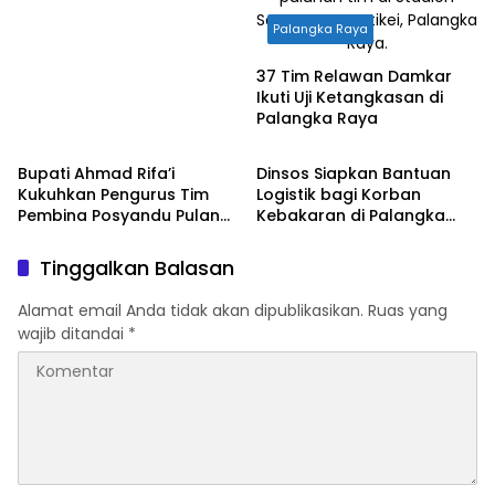
Palangka Raya
37 Tim Relawan Damkar
Ikuti Uji Ketangkasan di
Palangka Raya
Palangka Raya
Palangka Raya
Bupati Ahmad Rifa’i
Dinsos Siapkan Bantuan
Kukuhkan Pengurus Tim
Logistik bagi Korban
Pembina Posyandu Pulang
Kebakaran di Palangka
Pisau 2026–2029
Raya
Tinggalkan Balasan
Alamat email Anda tidak akan dipublikasikan.
Ruas yang
wajib ditandai
*