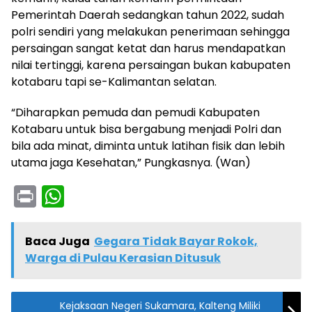
Pemerintah Daerah sedangkan tahun 2022, sudah
polri sendiri yang melakukan penerimaan sehingga
persaingan sangat ketat dan harus mendapatkan
nilai tertinggi, karena persaingan bukan kabupaten
kotabaru tapi se-Kalimantan selatan.
“Diharapkan pemuda dan pemudi Kabupaten
Kotabaru untuk bisa bergabung menjadi Polri dan
bila ada minat, diminta untuk latihan fisik dan lebih
utama jaga Kesehatan,” Pungkasnya. (Wan)
Pr
W
in
h
t
a
Baca Juga
Gegara Tidak Bayar Rokok,
ts
Warga di Pulau Kerasian Ditusuk
A
p
Kejaksaan Negeri Sukamara, Kalteng Miliki