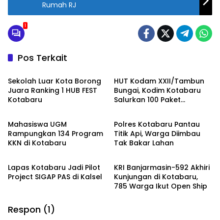
Rumah RJ
p
1
Pos Terkait
Kotabaru
Kotabaru
Sekolah Luar Kota Borong
HUT Kodam XXII/Tambun
Juara Ranking 1 HUB FEST
Bungai, Kodim Kotabaru
Kotabaru
Salurkan 100 Paket
Kotabaru
Kotabaru
Sembako
Mahasiswa UGM
Polres Kotabaru Pantau
Rampungkan 134 Program
Titik Api, Warga Diimbau
KKN di Kotabaru
Tak Bakar Lahan
Kotabaru
Kotabaru
Lapas Kotabaru Jadi Pilot
KRI Banjarmasin-592 Akhiri
Project SIGAP PAS di Kalsel
Kunjungan di Kotabaru,
785 Warga Ikut Open Ship
Respon (1)