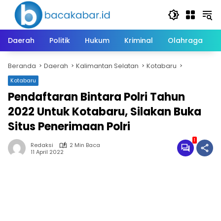
Langsung
ke
konten
Daerah
Politik
Hukum
Kriminal
Olahraga
Beranda
Daerah
Kalimantan Selatan
Kotabaru
Kotabaru
Pendaftaran Bintara Polri Tahun
2022 Untuk Kotabaru, Silakan Buka
Situs Penerimaan Polri
1
Redaksi
2 Min Baca
11 April 2022