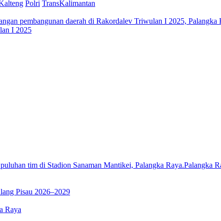
Kalteng
Polri
TransKalimantan
lan I 2025
Palangka R
lang Pisau 2026–2029
ka Raya