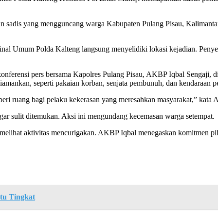
sadis yang mengguncang warga Kabupaten Pulang Pisau, Kalimantan T
inal Umum Polda Kalteng langsung menyelidiki lokasi kejadian. Penyel
nferensi pers bersama Kapolres Pulang Pisau, AKBP Iqbal Sengaji, 
diamankan, seperti pakaian korban, senjata pembunuh, dan kendaraan p
beri ruang bagi pelaku kekerasan yang meresahkan masyarakat,” kata 
gar sulit ditemukan. Aksi ini mengundang kecemasan warga setempat.
a melihat aktivitas mencurigakan. AKBP Iqbal menegaskan komitmen 
tu Tingkat