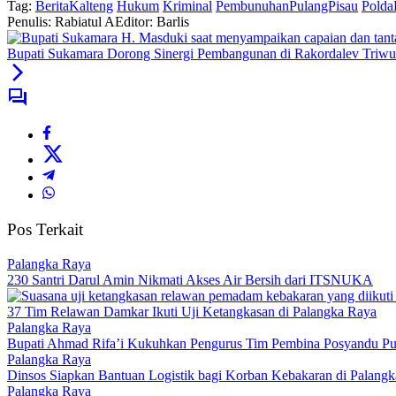
Tag:
BeritaKalteng
Hukum
Kriminal
PembunuhanPulangPisau
Polda
Penulis: Rabiatul A
Editor: Barlis
Bupati Sukamara Dorong Sinergi Pembangunan di Rakordalev Triwu
Pos Terkait
Palangka Raya
230 Santri Darul Amin Nikmati Akses Air Bersih dari ITSNUKA
37 Tim Relawan Damkar Ikuti Uji Ketangkasan di Palangka Raya
Palangka Raya
Bupati Ahmad Rifa’i Kukuhkan Pengurus Tim Pembina Posyandu Pu
Palangka Raya
Dinsos Siapkan Bantuan Logistik bagi Korban Kebakaran di Palang
Palangka Raya