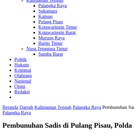
Kalimantan Tengah
Palangka Raya
Sukamara
Kapuas
Pulang Pisau
Kotawaringin Timur
Kotawaringin Barat
Murung Raya
Barito Timur
Nusa Tenggara Timur
Sumba Barat
Politik
Hukum
Kriminal
Olahraga
Nasional
Opini
Redaksi
Beranda
Daerah
Kalimantan Tengah
Palangka Raya
Pembunuhan Sadi
Palangka Raya
Pembunuhan Sadis di Pulang Pisau, Polda