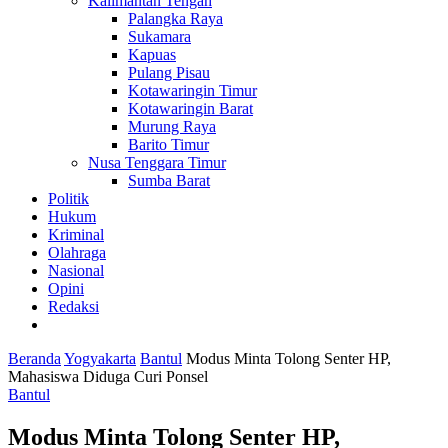
Kalimantan Tengah
Palangka Raya
Sukamara
Kapuas
Pulang Pisau
Kotawaringin Timur
Kotawaringin Barat
Murung Raya
Barito Timur
Nusa Tenggara Timur
Sumba Barat
Politik
Hukum
Kriminal
Olahraga
Nasional
Opini
Redaksi
Beranda
Yogyakarta
Bantul
Modus Minta Tolong Senter HP,
Mahasiswa Diduga Curi Ponsel
Bantul
Modus Minta Tolong Senter HP,