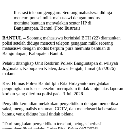
Ilustrasi telepon genggam. Seorang mahasiswa diduga
mencuri ponsel milik mahasiswi dengan modus
meminta bantuan menyalakan senter HP di
Banguntapan, Bantul (Foto Ilustrasi)
BANTUL
– Seorang mahasiswa berinisial BTH (22) diamankan
polisi setelah diduga mencuri telepon genggam milik seorang
mahasiswi dengan modus berpura-pura meminta bantuan di
Banguntapan, Kabupaten Bantul.
Pelaku ditangkap Unit Reskrim Polsek Banguntapan di wilayah
Jogonalan, Kabupaten Klaten, Jawa Tengah, Jumat (3/7/2026)
malam.
Kasi Humas Polres Bantul Iptu Rita Hidayanto mengatakan
pengungkapan kasus tersebut merupakan tindak lanjut atas laporan
korban yang diterima polisi pada 3 Juli 2026.
Penyidik kemudian melakukan penyelidikan dengan memeriksa
saksi, menganalisis rekaman CCTV, dan menelusuri keberadaan
barang yang diduga hasil tindak pidana.
“Dari rangkaian penyelidikan tersebut, petugas berhasil
mengidentifikasi pelaku,” ujar Rita, Sabtu (4/7/2026).