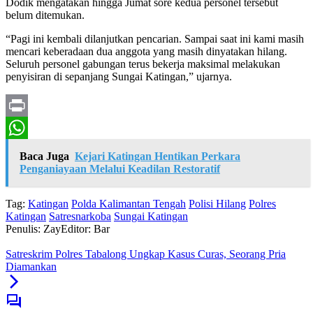
Dodik mengatakan hingga Jumat sore kedua personel tersebut
belum ditemukan.
“Pagi ini kembali dilanjutkan pencarian. Sampai saat ini kami masih
mencari keberadaan dua anggota yang masih dinyatakan hilang.
Seluruh personel gabungan terus bekerja maksimal melakukan
penyisiran di sepanjang Sungai Katingan,” ujarnya.
Print
WhatsApp
Baca Juga
Kejari Katingan Hentikan Perkara
Penganiayaan Melalui Keadilan Restoratif
Tag:
Katingan
Polda Kalimantan Tengah
Polisi Hilang
Polres
Katingan
Satresnarkoba
Sungai Katingan
Penulis: Zay
Editor: Bar
Satreskrim Polres Tabalong Ungkap Kasus Curas, Seorang Pria
Diamankan