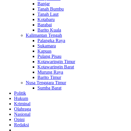
Banjar
Tanah Bumbu
Tanah Laut
Kotabaru
Barabai
Barito Kuala
Kalimantan Tengah
Palangka Raya
Sukamara
Kapuas
Pulang Pisau
Kotawaringin Timur
Kotawaringin Barat
Murung Raya
Barito Timur
Nusa Tenggara Timur
Sumba Barat
Politik
Hukum
Kriminal
Olahraga
Nasional
Opini
Redaksi