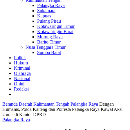
Kalimantan Tengah
Palangka Raya
Sukamara
Kapuas
Pulang Pisau
Kotawaringin Timur
Kotawaringin Barat
Murung Raya
Barito Timur
Nusa Tenggara Timur
Sumba Barat
Politik
Hukum
Kriminal
Olahraga
Nasional
Opini
Redaksi
Beranda
Daerah
Kalimantan Tengah
Palangka Raya
Dengan
Humanis, Polda Kalteng dan Polresta Palangka Raya Kawal Aksi
Unras di Kantor DPRD
Palangka Raya