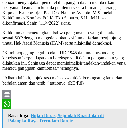
dengan menyiagakan personel di lapangan dalam memberikan
pelayanan keamanan kepada pendemo secara humanis,” terang
Kapolda Kalteng Irjen Pol. Drs. Nanang Avianto, M.Si melalui
Kabidhumas Kombes Pol K. Eko Saputro, S.H., M.H. saat
dikonfirmasi, Senin (11/4/2022) siang.
Kabidhumas menerangkan, bahwa pengamanan yang dilakukan
sesuai SOP dengan mengedepankan sisi humanis dan menjunjung
tinggi Hak Asasi Manusia (HAM) serta nilai-nilai demokrasi.
“Kami berpegang teguh pada UUD 1945 dan undang-undang
kebebasan berpendapat dan berekspresi di dalam pengamanan yang
dilakukan ini. Sehingga dapat meminimalisir tindakan-tindakan yang
memicu gangguan kamtibmas,” terangnya.
“Alhamdulillah, unjuk rasa mahasiswa tidak berlangsung lama dan
berjalan aman dan tertib,” tutupnya. (RD/Ril)
Print
WhatsApp
Baca Juga
Hujan Deras, Sejumlah Ruas Jalan di
Palangka Raya Terendam Banjir