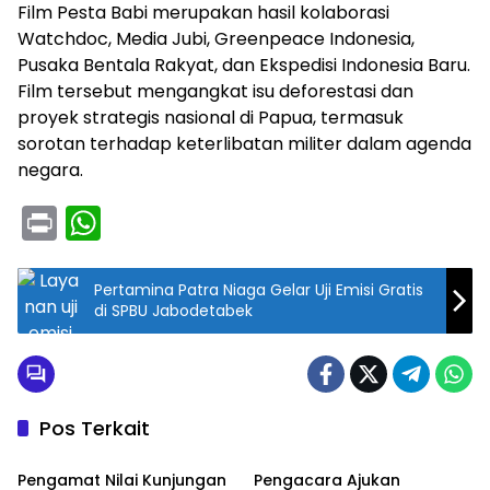
Film Pesta Babi merupakan hasil kolaborasi
Watchdoc, Media Jubi, Greenpeace Indonesia,
Pusaka Bentala Rakyat, dan Ekspedisi Indonesia Baru.
Film tersebut mengangkat isu deforestasi dan
proyek strategis nasional di Papua, termasuk
sorotan terhadap keterlibatan militer dalam agenda
negara.
Pr
W
in
h
t
a
Pertamina Patra Niaga Gelar Uji Emisi Gratis
di SPBU Jabodetabek
ts
A
p
p
Pos Terkait
Nasional
Nasional
Pengamat Nilai Kunjungan
Pengacara Ajukan