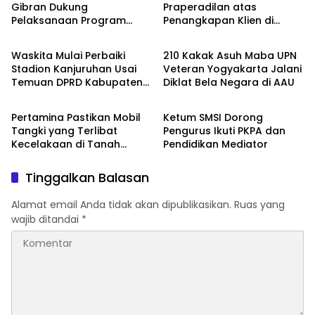
Gibran Dukung
Praperadilan atas
Pelaksanaan Program
Penangkapan Klien di
Nasional
Nasional
Pemerintah
Palangka Raya
Waskita Mulai Perbaiki
210 Kakak Asuh Maba UPN
Stadion Kanjuruhan Usai
Veteran Yogyakarta Jalani
Temuan DPRD Kabupaten
Diklat Bela Negara di AAU
Nasional
Nasional
Malang
Pertamina Pastikan Mobil
Ketum SMSI Dorong
Tangki yang Terlibat
Pengurus Ikuti PKPA dan
Kecelakaan di Tanah
Pendidikan Mediator
Bumbu Bukan Armada
Operasional
Tinggalkan Balasan
Alamat email Anda tidak akan dipublikasikan.
Ruas yang
wajib ditandai
*