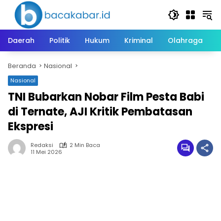
Langsung
ke
konten
Daerah
Politik
Hukum
Kriminal
Olahraga
Beranda
Nasional
Nasional
TNI Bubarkan Nobar Film Pesta Babi
di Ternate, AJI Kritik Pembatasan
Ekspresi
Redaksi
2 Min Baca
11 Mei 2026