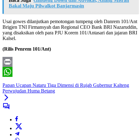
Baca Juga
Gandeng Dosen dan Advokat, Anang Misran
Bakal Maju Pilwalkot Banjarmasin
Usai gowes dilanjutkan pemotongan tumpeng oleh Danrem 101/Ant
Brigjen TNI Firmansyah dan Regional CEO Bank BRI Nazaruddin,
yang disaksikan oleh para PJU Korem 101/Antasari dan jajaran BRI
Kalsel.
(Rilis Penrem 101/Ant)
Print
WhatsApp
Papan Ucapan Nataru Tiga Dimensi di Rujab Gubernur Kalteng
Perwujudan Huma Betang