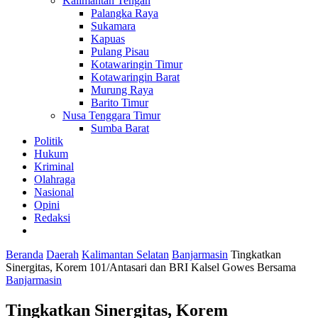
Kalimantan Tengah
Palangka Raya
Sukamara
Kapuas
Pulang Pisau
Kotawaringin Timur
Kotawaringin Barat
Murung Raya
Barito Timur
Nusa Tenggara Timur
Sumba Barat
Politik
Hukum
Kriminal
Olahraga
Nasional
Opini
Redaksi
Beranda
Daerah
Kalimantan Selatan
Banjarmasin
Tingkatkan
Sinergitas, Korem 101/Antasari dan BRI Kalsel Gowes Bersama
Banjarmasin
Tingkatkan Sinergitas, Korem