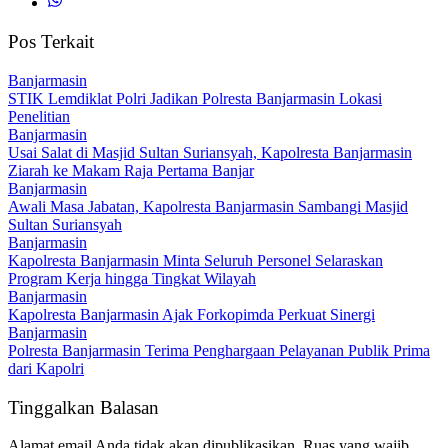
Pos Terkait
Banjarmasin
STIK Lemdiklat Polri Jadikan Polresta Banjarmasin Lokasi
Penelitian
Banjarmasin
Usai Salat di Masjid Sultan Suriansyah, Kapolresta Banjarmasin
Ziarah ke Makam Raja Pertama Banjar
Banjarmasin
Awali Masa Jabatan, Kapolresta Banjarmasin Sambangi Masjid
Sultan Suriansyah
Banjarmasin
Kapolresta Banjarmasin Minta Seluruh Personel Selaraskan
Program Kerja hingga Tingkat Wilayah
Banjarmasin
Kapolresta Banjarmasin Ajak Forkopimda Perkuat Sinergi
Banjarmasin
Polresta Banjarmasin Terima Penghargaan Pelayanan Publik Prima
dari Kapolri
Tinggalkan Balasan
Alamat email Anda tidak akan dipublikasikan.
Ruas yang wajib