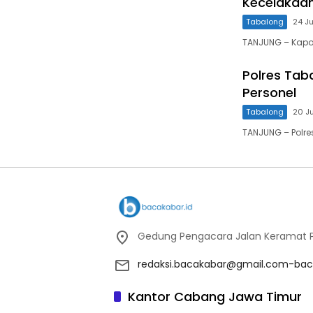
Kecelakaa
Tabalong
24 Ju
TANJUNG – Kapo
Polres Tab
Personel
Tabalong
20 J
TANJUNG – Polr
Gedung Pengacara Jalan Keramat Pu
redaksi.bacakabar@gmail.com-bac
Kantor Cabang Jawa Timur