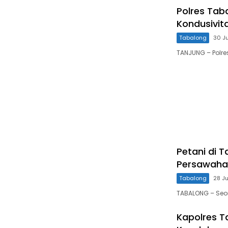
Polres Tab
Kondusivit
Tabalong
30 J
TANJUNG – Polr
Petani di 
Persawaha
Tabalong
28 Ju
TABALONG – Seo
Kapolres 