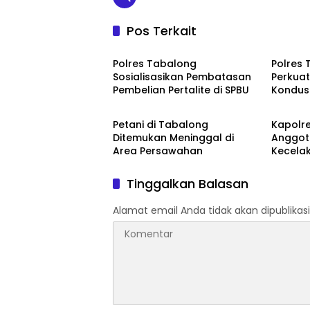
p
Pos Terkait
Tabalong
Tabalo
Polres Tabalong
Polres
Sosialisasikan Pembatasan
Perkuat
Pembelian Pertalite di SPBU
Kondusi
Tabalong
Tabalo
Petani di Tabalong
Kapolr
Ditemukan Meninggal di
Anggot
Area Persawahan
Kecela
Tinggalkan Balasan
Alamat email Anda tidak akan dipublikasi