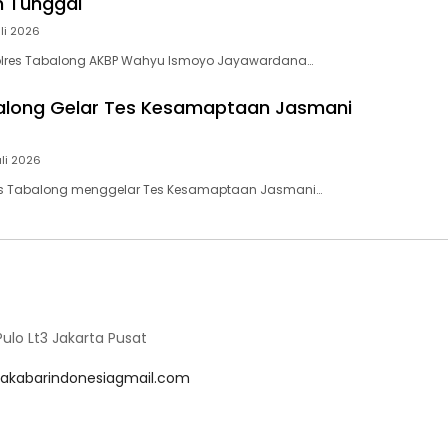
n Tunggal
li 2026
lres Tabalong AKBP Wahyu Ismoyo Jayawardana…
along Gelar Tes Kesamaptaan Jasmani
uli 2026
es Tabalong menggelar Tes Kesamaptaan Jasmani…
lo Lt3 Jakarta Pusat
akabarindonesiagmail.com