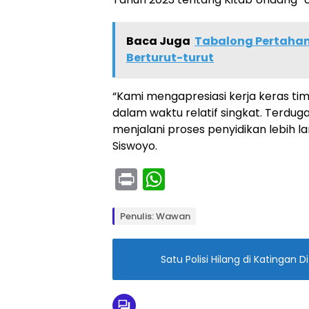
Baca Juga
Tabalong Pertahank
Berturut-turut
“Kami mengapresiasi kerja keras ti
dalam waktu relatif singkat. Terdug
menjalani proses penyidikan lebih la
Siswoyo.
Pr
W
in
h
t
a
Penulis: Wawan
ts
A
Satu Polisi Hilang di Katingan 
p