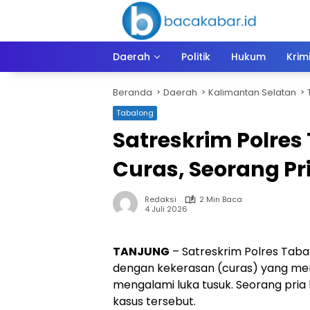
Langsung
ke
konten
Daerah
Politik
Hukum
Krim
Beranda
Daerah
Kalimantan Selatan
Tabalong
Satreskrim Polre
Curas, Seorang P
Redaksi
2 Min Baca
4 Juli 2026
TANJUNG
– Satreskrim Polres Tab
dengan kekerasan (curas) yang me
mengalami luka tusuk. Seorang pria 
kasus tersebut.