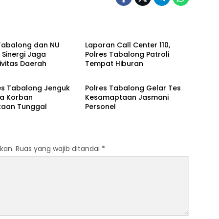
ng
Tabalong
 Tabalong dan NU
Laporan Call Center 110,
 Sinergi Jaga
Polres Tabalong Patroli
vitas Daerah
Tempat Hiburan
ng
Tabalong
es Tabalong Jenguk
Polres Tabalong Gelar Tes
a Korban
Kesamaptaan Jasmani
kaan Tunggal
Personel
kan.
Ruas yang wajib ditandai
*