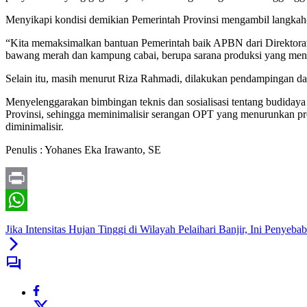
Menyikapi kondisi demikian Pemerintah Provinsi mengambil langkah
“Kita memaksimalkan bantuan Pemerintah baik APBN dari Direktora
bawang merah dan kampung cabai, berupa sarana produksi yang menc
Selain itu, masih menurut Riza Rahmadi, dilakukan pendampingan 
Menyelenggarakan bimbingan teknis dan sosialisasi tentang budida
Provinsi, sehingga meminimalisir serangan OPT yang menurunkan pr
diminimalisir.
Penulis : Yohanes Eka Irawanto, SE
Print
WhatsApp
Jika Intensitas Hujan Tinggi di Wilayah Pelaihari Banjir, Ini Penyeba