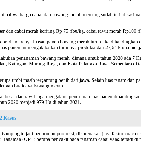
t bahwa harga cabai dan bawang merah memang sudah terindikasi naik
sar dan cabai merah keriting Rp 75 ribu/kg, cabai rawit merah Rp100 ri
or, diantaranya luasan panen bawang merah turun jika dibandingkan 
luas panen ini mengakibatkan turunnya produksi dari 27,64 ku/ha menj
melakukan penanaman bawang merah, dimana untuk tahun 2020 ada 7 K
dau, Katingan, Murung Raya, dan Kota Palangka Raya. Sementara di t
a
berupa umbi masih tergantung benih dari jawa. Selain luas tanam dan
 dengan budidaya bawang merah.
ai besar dan rawit juga mengalami penurunan luas panen dibandingkan 
ahun 2020 menjadi 979 Ha di tahun 2021.
2 Kasus
isamping terjadi penurunan produksi, dikarenakan juga faktor cuaca 
u Tanaman (OPT) berupa penyakit pada tanaman cabai yang terjadi di