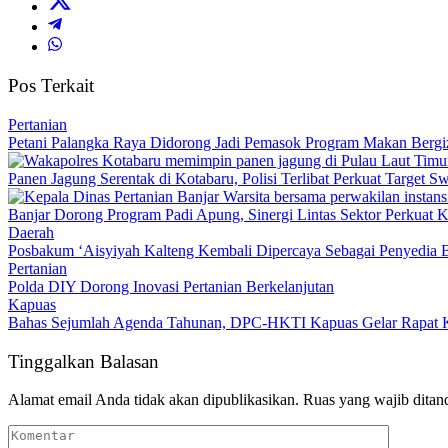
Pos Terkait
Pertanian
Petani Palangka Raya Didorong Jadi Pemasok Program Makan Bergiz
Panen Jagung Serentak di Kotabaru, Polisi Terlibat Perkuat Target
Banjar Dorong Program Padi Apung, Sinergi Lintas Sektor Perkuat
Daerah
Posbakum ‘Aisyiyah Kalteng Kembali Dipercaya Sebagai Penyedia
Pertanian
Polda DIY Dorong Inovasi Pertanian Berkelanjutan
Kapuas
Bahas Sejumlah Agenda Tahunan, DPC-HKTI Kapuas Gelar Rapat K
Tinggalkan Balasan
Alamat email Anda tidak akan dipublikasikan.
Ruas yang wajib ditan