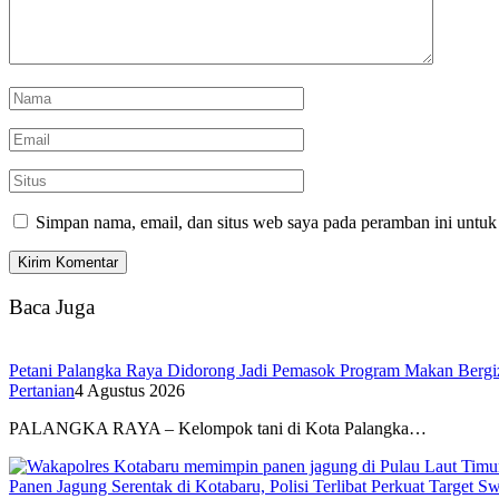
Simpan nama, email, dan situs web saya pada peramban ini untuk
Baca Juga
Petani Palangka Raya Didorong Jadi Pemasok Program Makan Bergiz
Pertanian
4 Agustus 2026
PALANGKA RAYA – Kelompok tani di Kota Palangka…
Panen Jagung Serentak di Kotabaru, Polisi Terlibat Perkuat Target