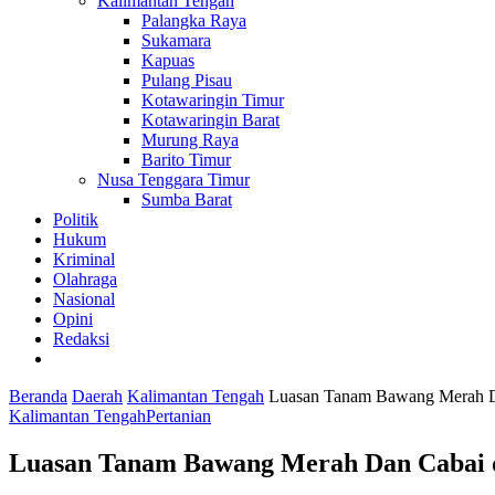
Kalimantan Tengah
Palangka Raya
Sukamara
Kapuas
Pulang Pisau
Kotawaringin Timur
Kotawaringin Barat
Murung Raya
Barito Timur
Nusa Tenggara Timur
Sumba Barat
Politik
Hukum
Kriminal
Olahraga
Nasional
Opini
Redaksi
Beranda
Daerah
Kalimantan Tengah
Luasan Tanam Bawang Merah Da
Kalimantan Tengah
Pertanian
Luasan Tanam Bawang Merah Dan Cabai d