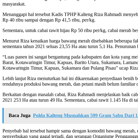
masyarakat.
Menanggapi hal tersebut Kadis TPHP Kalteng Riza Rahmadi menyebu
Rp 40 ribu sampai dengan Rp 41,5 ribu, per/kg.
Sementara, untuk cabai rawit hijau Rp 50 ribu per/kg, cabai merah be
Menurut Riza kenaikan harga bawang merah disebabkan beberapa fakt
sementara tahun 2021 seluas 23,55 Ha atau turun 5,1 Ha. Penurunan 
“Luas panen ini sangat bergantung pada kabupaten dan kota yang 
Barat, Kotawaringin Timur, Kapuas, Barito Utara, Sukamara, Laman
Kotawaringin Timur, Kapuas, Sukamara dan Pulang Pisau” ucap Riz
Lebih lanjut Riza menuturkan hal ini dikarenakan penyediaan benih 
rendahnya produksi bawang merah, dan petani masih belum familiar
Berkaitan dengan masalah cabai, Riza Rahmadi menjelaskan baik cab
2021 253 Ha atau turun 49 Ha. Sementara, cabai rawit 1.145 Ha di t
Baca Juga
Polda Kalteng Musnahkan 599 Gram Sabu Dari 1
Penyebab hal tersebut hampir sama dengan komoditi bawang merah, d
penyerbukan yang gagal terjadi, dan serangan Organisme Penggangg