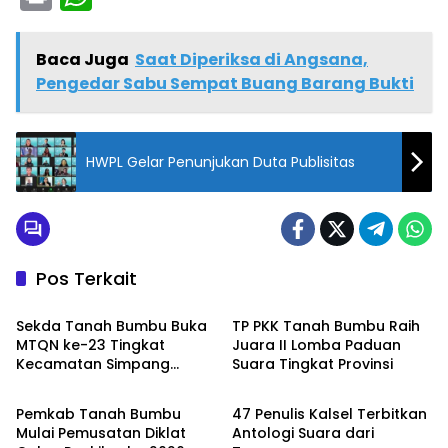
in
h
t
a
Baca Juga
Saat Diperiksa di Angsana,
ts
Pengedar Sabu Sempat Buang Barang Bukti
A
p
HWPL Gelar Penunjukan Duta Publisitas
p
Pos Terkait
Tanah Bumbu
Tanah Bumbu
Sekda Tanah Bumbu Buka
TP PKK Tanah Bumbu Raih
MTQN ke-23 Tingkat
Juara II Lomba Paduan
Kecamatan Simpang
Suara Tingkat Provinsi
Tanah Bumbu
Tanah Bumbu
Empat
Pemkab Tanah Bumbu
47 Penulis Kalsel Terbitkan
Mulai Pemusatan Diklat
Antologi Suara dari