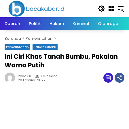
Langsung
ke
konten
Daerah
Politik
Hukum
Kriminal
Olahraga
Beranda
Pemerintahan
Pemerintahan
Tanah Bumbu
Ini Ciri Khas Tanah Bumbu, Pakaian
Warna Putih
Redaksi
1 Min Baca
20 Februari 2022