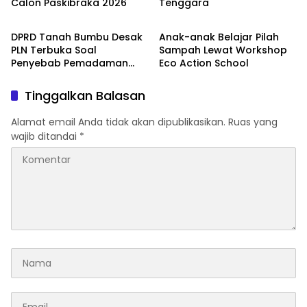
Calon Paskibraka 2026
Tenggara
Tanah Bumbu
Tanah Bumbu
DPRD Tanah Bumbu Desak
Anak-anak Belajar Pilah
PLN Terbuka Soal
Sampah Lewat Workshop
Penyebab Pemadaman
Eco Action School
Listrik
Tinggalkan Balasan
Alamat email Anda tidak akan dipublikasikan.
Ruas yang
wajib ditandai
*