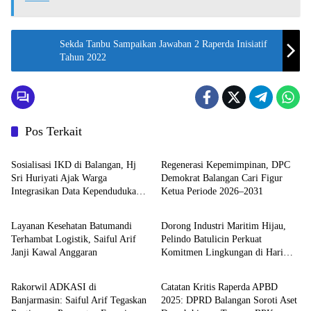
pp
Sekda Tanbu Sampaikan Jawaban 2 Raperda Inisiatif
Tahun 2022
Pos Terkait
Balangan
Balangan
Sosialisasi IKD di Balangan, Hj
Regenerasi Kepemimpinan, DPC
Sri Huriyati Ajak Warga
Demokrat Balangan Cari Figur
Integrasikan Data Kependudukan
Ketua Periode 2026–2031
Balangan
Kalimantan Selatan
di Ponsel
Layanan Kesehatan Batumandi
Dorong Industri Maritim Hijau,
Terhambat Logistik, Saiful Arif
Pelindo Batulicin Perkuat
Janji Kawal Anggaran
Komitmen Lingkungan di Hari
Balangan
Balangan
Mangrove Sedunia
Rakorwil ADKASI di
Catatan Kritis Raperda APBD
Banjarmasin: Saiful Arif Tegaskan
2025: DPRD Balangan Soroti Aset