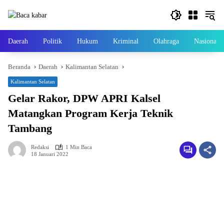
Langsung
ke
konten
Daerah
Politik
Hukum
Kriminal
Olahraga
Nasional
Beranda
Daerah
Kalimantan Selatan
Kalimantan Selatan
Gelar Rakor, DPW APRI Kalsel
Matangkan Program Kerja Teknik
Tambang
Redaksi
1 Min Baca
18 Januari 2022