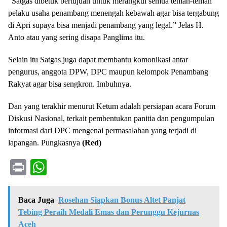
“Satgas dibetuk bertujuan untuk merangkul semua teman-teman
pelaku usaha penambang menengah kebawah agar bisa tergabung
di Apri supaya bisa menjadi penambang yang legal.” Jelas H.
Anto atau yang sering disapa Panglima itu.
Selain itu Satgas juga dapat membantu komonikasi antar
pengurus, anggota DPW, DPC maupun kelompok Penambang
Rakyat agar bisa sengkron. Imbuhnya.
Dan yang terakhir menurut Ketum adalah persiapan acara Forum
Diskusi Nasional, terkait pembentukan panitia dan pengumpulan
informasi dari DPC mengenai permasalahan yang terjadi di
lapangan. Pungkasnya
(Red)
Pr
W
in
ha
t
ts
Baca Juga
Rosehan Siapkan Bonus Altet Panjat
A
Tebing Peraih Medali Emas dan Perunggu Kejurnas
Aceh