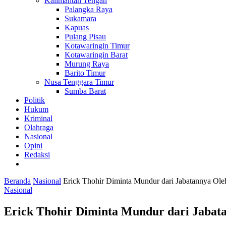
Kalimantan Tengah
Palangka Raya
Sukamara
Kapuas
Pulang Pisau
Kotawaringin Timur
Kotawaringin Barat
Murung Raya
Barito Timur
Nusa Tenggara Timur
Sumba Barat
Politik
Hukum
Kriminal
Olahraga
Nasional
Opini
Redaksi
Beranda
Nasional
Erick Thohir Diminta Mundur dari Jabatannya O
Nasional
Erick Thohir Diminta Mundur dari Jaba