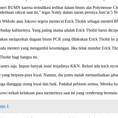
eri BUMN karena terindikasi terlibat dalam bisnis alat Polymerase Ch
eritaan rakyat saat ini,” tegas Naldy dalam siaran persnya Jum’at 5 
oko Widodo atau Jokowi segera memecat Erick Thohir sebagai menteri
erhadap kabinetnya. Yang paling utama adalah Erick Thohir harus dicop
 akan melaporkan dugaan bisnis PCR yang dilakukan Erick Thohir ke
n ada menteri yang mengambil keuntungan. Jika tidak mundur Erick Th
hohir bagi bangsa ini.
ames saja. Itupun banyak issue terjadinya KKN. Belum ada track recor
 yang berpura-pura loyal. Namun, dia justru malah memanfaatkan jabat
juga dianggap orang loyal dan baik. Padahal pebisnis semua. Mereka h
i terkait kelakuan para menterinya saat ini yang cenderung bermain
age 1