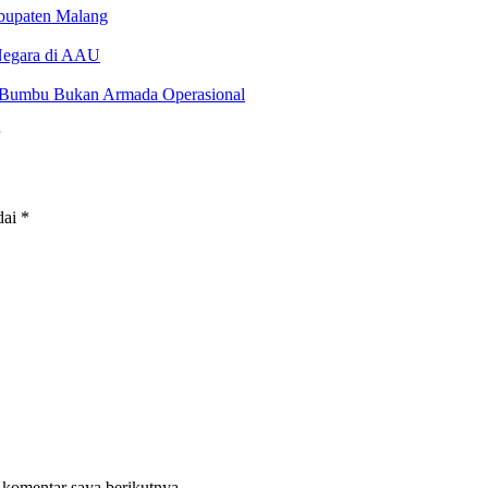
bupaten Malang
Negara di AAU
ah Bumbu Bukan Armada Operasional
dai
*
 komentar saya berikutnya.