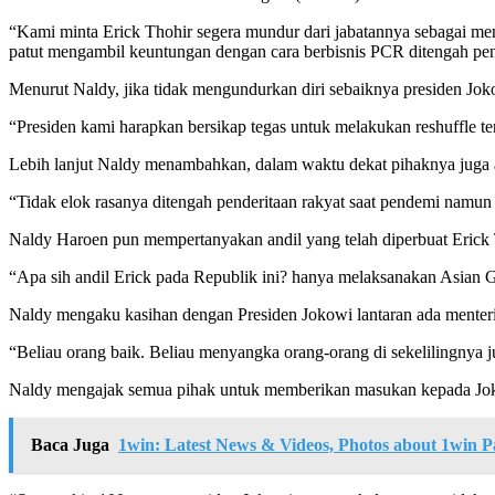
“Kami minta Erick Thohir segera mundur dari jabatannya sebagai ment
patut mengambil keuntungan dengan cara berbisnis PCR ditengah pend
Menurut Naldy, jika tidak mengundurkan diri sebaiknya presiden J
“Presiden kami harapkan bersikap tegas untuk melakukan reshuffle t
Lebih lanjut Naldy menambahkan, dalam waktu dekat pihaknya juga
“Tidak elok rasanya ditengah penderitaan rakyat saat pendemi namu
Naldy Haroen pun mempertanyakan andil yang telah diperbuat Erick T
“Apa sih andil Erick pada Republik ini? hanya melaksanakan Asian G
Naldy mengaku kasihan dengan Presiden Jokowi lantaran ada menteri
“Beliau orang baik. Beliau menyangka orang-orang di sekelilingnya 
Naldy mengajak semua pihak untuk memberikan masukan kepada Jokow
Baca Juga
1win: Latest News & Videos, Photos about 1win P