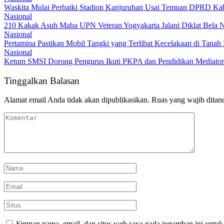
Waskita Mulai Perbaiki Stadion Kanjuruhan Usai Temuan DPRD Ka
Nasional
210 Kakak Asuh Maba UPN Veteran Yogyakarta Jalani Diklat Bela 
Nasional
Pertamina Pastikan Mobil Tangki yang Terlibat Kecelakaan di Tan
Nasional
Ketum SMSI Dorong Pengurus Ikuti PKPA dan Pendidikan Mediator
Tinggalkan Balasan
Alamat email Anda tidak akan dipublikasikan.
Ruas yang wajib ditan
Simpan nama, email, dan situs web saya pada peramban ini untuk