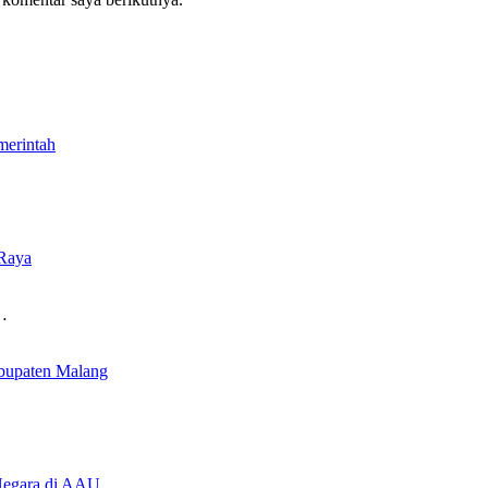
merintah
 Raya
…
bupaten Malang
Negara di AAU