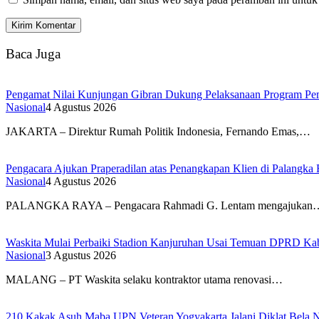
Baca Juga
Pengamat Nilai Kunjungan Gibran Dukung Pelaksanaan Program Pe
Nasional
4 Agustus 2026
JAKARTA – Direktur Rumah Politik Indonesia, Fernando Emas,…
Pengacara Ajukan Praperadilan atas Penangkapan Klien di Palangka
Nasional
4 Agustus 2026
PALANGKA RAYA – Pengacara Rahmadi G. Lentam mengajukan
Waskita Mulai Perbaiki Stadion Kanjuruhan Usai Temuan DPRD Ka
Nasional
3 Agustus 2026
MALANG – PT Waskita selaku kontraktor utama renovasi…
210 Kakak Asuh Maba UPN Veteran Yogyakarta Jalani Diklat Bela 