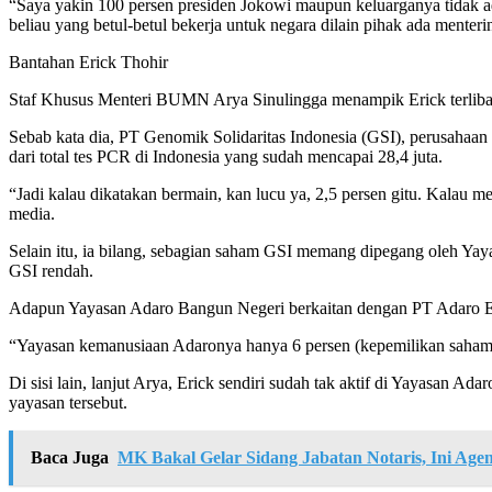
“Saya yakin 100 persen presiden Jokowi maupun keluarganya tidak a
beliau yang betul-betul bekerja untuk negara dilain pihak ada mente
Bantahan Erick Thohir
Staf Khusus Menteri BUMN Arya Sinulingga menampik Erick terlibat d
Sebab kata dia, PT Genomik Solidaritas Indonesia (GSI), perusahaan
dari total tes PCR di Indonesia yang sudah mencapai 28,4 juta.
“Jadi kalau dikatakan bermain, kan lucu ya, 2,5 persen gitu. Kalau m
media.
Selain itu, ia bilang, sebagian saham GSI memang dipegang oleh Ya
GSI rendah.
Adapun Yayasan Adaro Bangun Negeri berkaitan dengan PT Adaro En
“Yayasan kemanusiaan Adaronya hanya 6 persen (kepemilikan saham). 
Di sisi lain, lanjut Arya, Erick sendiri sudah tak aktif di Yayasan 
yayasan tersebut.
Baca Juga
MK Bakal Gelar Sidang Jabatan Notaris, Ini Age