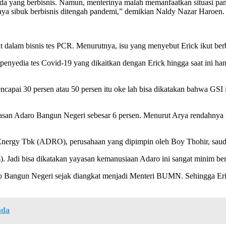
da yang berbisnis. Namun, menterinya malah memanfaatkan situasi pa
rinya sibuk berbisnis ditengah pandemi,” demikian Naldy Nazar Haroen.
alam bisnis tes PCR. Menurutnya, isu yang menyebut Erick ikut berbi
 penyedia tes Covid-19 yang dikaitkan dengan Erick hingga saat ini ha
encapai 30 persen atau 50 persen itu oke lah bisa dikatakan bahwa GSI
yasan Adaro Bangun Negeri sebesar 6 persen. Menurut Arya rendahnya
ergy Tbk (ADRO), perusahaan yang dipimpin oleh Boy Thohir, sauda
Jadi bisa dikatakan yayasan kemanusiaan Adaro ini sangat minim berp
Adaro Bangun Negeri sejak diangkat menjadi Menteri BUMN. Sehingga Erick
nda