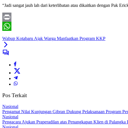
“Jadi sangat jauh lah dari keterlibatan atau dikaitkan dengan Pak Eric
Print
WhatsApp
Wabup Kotabaru Ajak Warga Manfaatkan Program KKP
Pos Terkait
Nasional
Pengamat Nilai Kunjungan Gibran Dukung Pelaksanaan Program Pe
Nasional
Pengacara Ajukan Praperadilan atas Penangkapan Klien di Palangka
Nasional