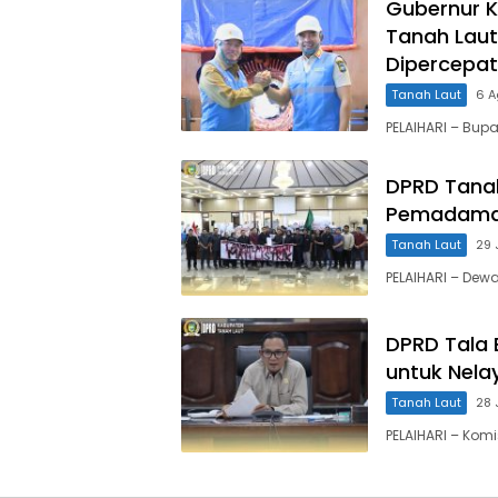
Gubernur K
Tanah Laut 
Dipercepat
Tanah Laut
6 A
PELAIHARI – Bupa
DPRD Tanah
Pemadaman L
Tanah Laut
29 
PELAIHARI – Dew
DPRD Tala 
untuk Nela
Tanah Laut
28 
PELAIHARI – Komi