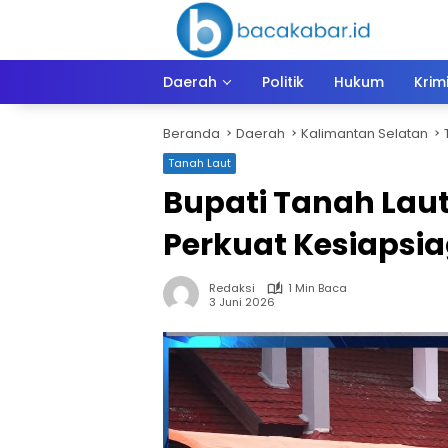
Langsung
ke
konten
Daerah
Politik
Hukum
Krim
Beranda
Daerah
Kalimantan Selatan
Tanah Laut
Bupati Tanah Lau
Perkuat Kesiapsi
Redaksi
1 Min Baca
3 Juni 2026