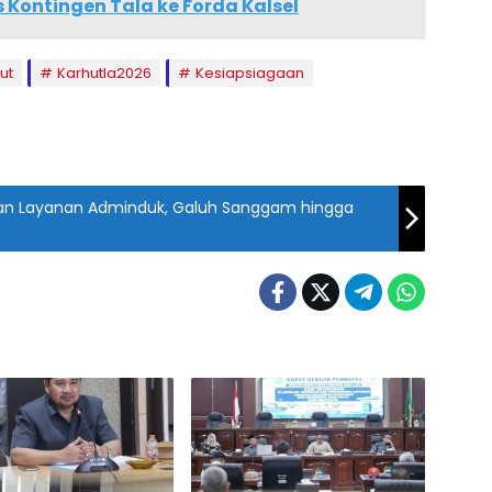
 Kontingen Tala ke Forda Kalsel
ut
Karhutla2026
Kesiapsiagaan
kan Layanan Adminduk, Galuh Sanggam hingga