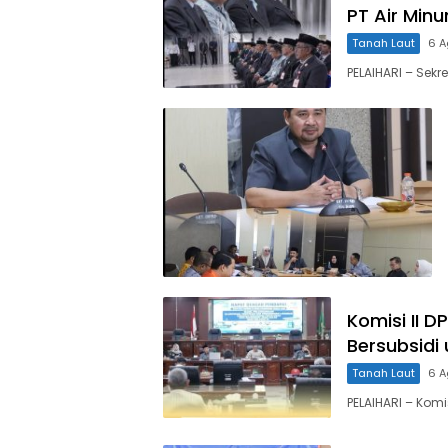
PT Air Min
Tanah Laut
6 A
PELAIHARI – Sekr
Komisi II 
Bersubsidi
Tanah Laut
6 A
PELAIHARI – Komi