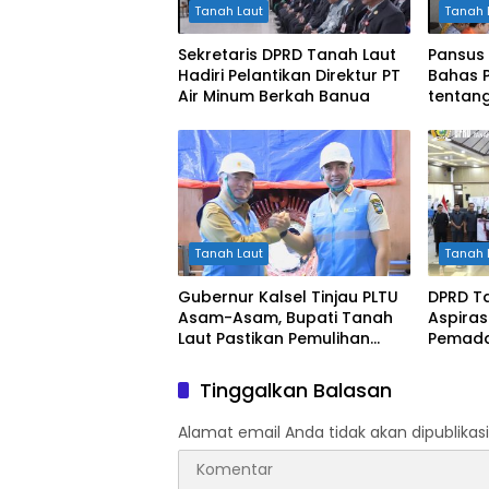
Tanah Laut
Tanah 
Sekretaris DPRD Tanah Laut
Pansus 
Hadiri Pelantikan Direktur PT
Bahas 
Air Minum Berkah Banua
tentan
Tanah Laut
Tanah 
Gubernur Kalsel Tinjau PLTU
DPRD T
Asam-Asam, Bupati Tanah
Aspiras
Laut Pastikan Pemulihan
Pemadam
Listrik Terus Dipercepat
Tinggalkan Balasan
Alamat email Anda tidak akan dipublikasi