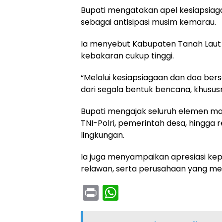
Bupati mengatakan apel kesiapsiaga
sebagai antisipasi musim kemarau.
Ia menyebut Kabupaten Tanah Laut 
kebakaran cukup tinggi.
“Melalui kesiapsiagaan dan doa be
dari segala bentuk bencana, khusus
Bupati mengajak seluruh elemen mas
TNI-Polri, pemerintah desa, hingg
lingkungan.
Ia juga menyampaikan apresiasi kep
relawan, serta perusahaan yang m
Pr
W
in
h