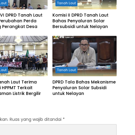
Laut
Tanah Laut
VI DPRD Tanah Laut
Komisi II DPRD Tanah Laut
Perubahan Perda
Bahas Penyaluran Solar
g Perangkat Desa
Bersubsidi untuk Nelayan
Laut
Tanah Laut
anah Laut Terima
DPRD Tala Bahas Mekanisme
i HPPMT Terkait
Penyaluran Solar Subsidi
an Listrik Bergilir
untuk Nelayan
kan.
Ruas yang wajib ditandai
*