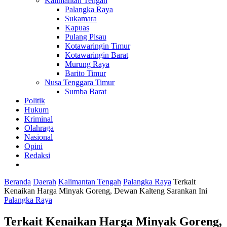
Kalimantan Tengah
Palangka Raya
Sukamara
Kapuas
Pulang Pisau
Kotawaringin Timur
Kotawaringin Barat
Murung Raya
Barito Timur
Nusa Tenggara Timur
Sumba Barat
Politik
Hukum
Kriminal
Olahraga
Nasional
Opini
Redaksi
Beranda
Daerah
Kalimantan Tengah
Palangka Raya
Terkait
Kenaikan Harga Minyak Goreng, Dewan Kalteng Sarankan Ini
Palangka Raya
Terkait Kenaikan Harga Minyak Goreng,