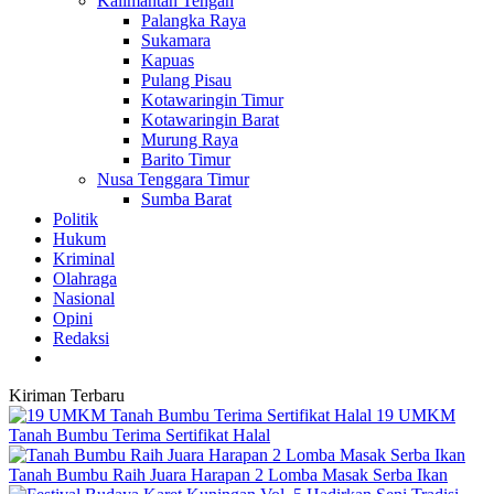
Kalimantan Tengah
Palangka Raya
Sukamara
Kapuas
Pulang Pisau
Kotawaringin Timur
Kotawaringin Barat
Murung Raya
Barito Timur
Nusa Tenggara Timur
Sumba Barat
Politik
Hukum
Kriminal
Olahraga
Nasional
Opini
Redaksi
Kiriman Terbaru
19 UMKM
Tanah Bumbu Terima Sertifikat Halal
Tanah Bumbu Raih Juara Harapan 2 Lomba Masak Serba Ikan