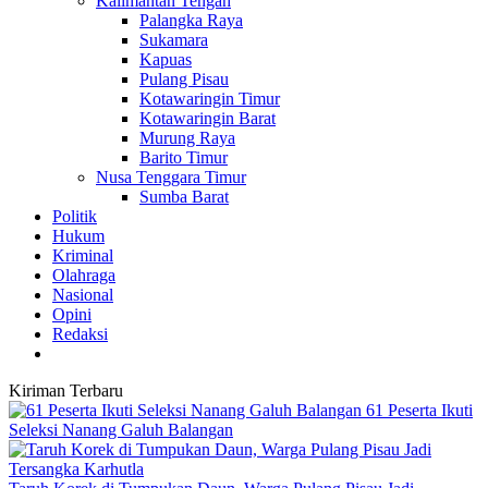
Kalimantan Tengah
Palangka Raya
Sukamara
Kapuas
Pulang Pisau
Kotawaringin Timur
Kotawaringin Barat
Murung Raya
Barito Timur
Nusa Tenggara Timur
Sumba Barat
Politik
Hukum
Kriminal
Olahraga
Nasional
Opini
Redaksi
Kiriman Terbaru
61 Peserta Ikuti
Seleksi Nanang Galuh Balangan