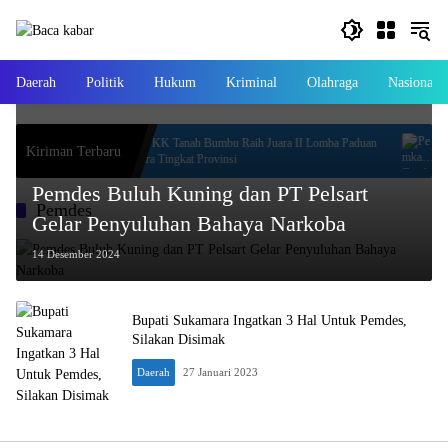
Langsung
ke
konten
Daerah
Politik
Hukum
Kriminal
Olahraga
Nasional
Kapuas
TP PKK Tanah Bumbu Raih Juara II Lomba Paduan
P
Kiriman Terbaru
igence
Suara Tingkat Provinsi
C
Pemdes Buluh Kuning dan PT Pelsart
Pemdes
Gelar Penyuluhan Bahaya Narkoba
14 Desember 2024
Bupati Sukamara Ingatkan 3 Hal Untuk Pemdes,
Silakan Disimak
Daerah
27 Januari 2023