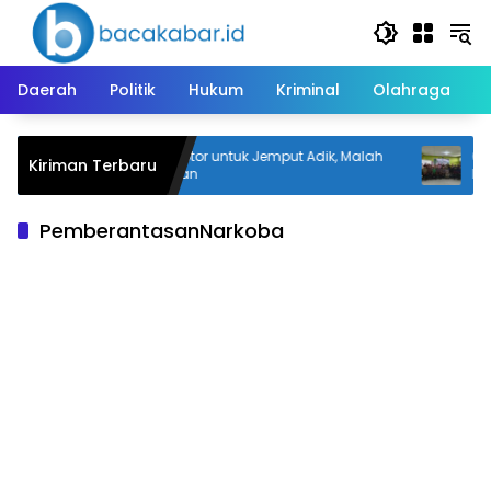
Langsung
ke
konten
Daerah
Politik
Hukum
Kriminal
Olahraga
Pinjam Motor untuk Jemput Adik, Malah
666 T
Kiriman Terbaru
an
Digelapkan
Muha
Pendi
PemberantasanNarkoba