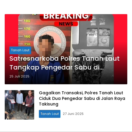
Tanah Laut
Satresnarkoba Polres Tanah Laut
Tangkap Pengedar Sabu di
Kandangan Baru
25 Juli 2025
Gagalkan Transaksi, Polres Tanah Laut
Ciduk Dua Pengedar Sabu di Jalan Raya
Takisung
Tanah Laut
27 Juni 2025