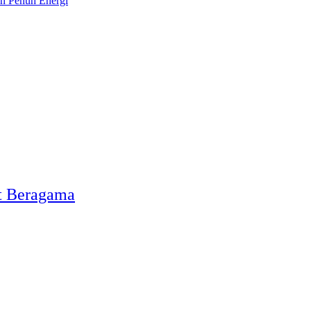
n Penuh Energi
t Beragama