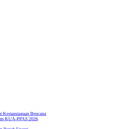
t Kesiapsiagaan Bencana
han KUA-PPAS 2026