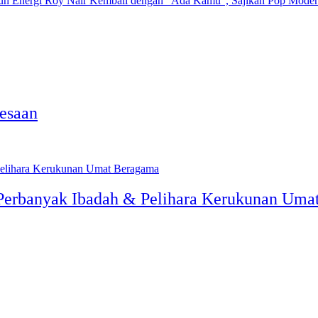
Roy Nair Kembali dengan “Ada Kamu”, Sajikan Pop Moder
esaan
 Perbanyak Ibadah & Pelihara Kerukunan Uma