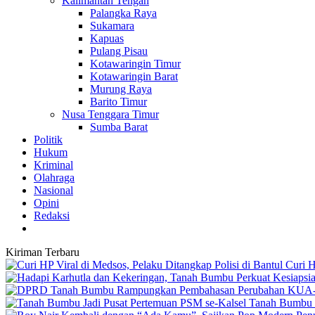
Kalimantan Tengah
Palangka Raya
Sukamara
Kapuas
Pulang Pisau
Kotawaringin Timur
Kotawaringin Barat
Murung Raya
Barito Timur
Nusa Tenggara Timur
Sumba Barat
Politik
Hukum
Kriminal
Olahraga
Nasional
Opini
Redaksi
Kiriman Terbaru
Curi H
Tanah Bumbu J