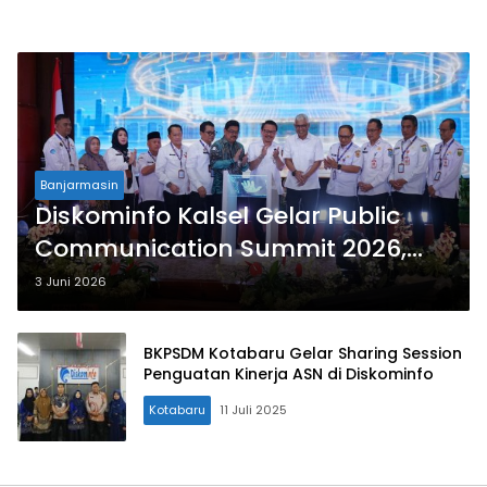
Banjarmasin
Diskominfo Kalsel Gelar Public
Communication Summit 2026,
Kotabaru Siap Bersinergi
3 Juni 2026
BKPSDM Kotabaru Gelar Sharing Session
Penguatan Kinerja ASN di Diskominfo
Kotabaru
11 Juli 2025