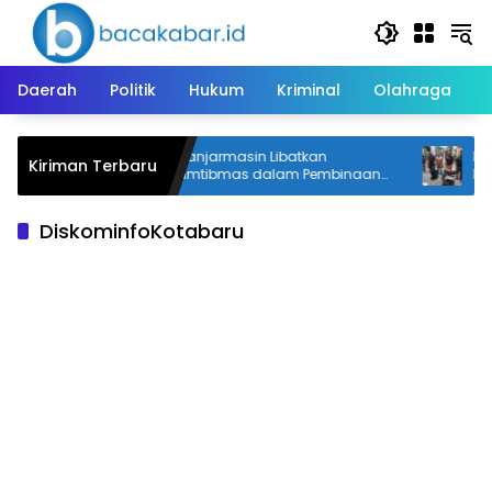
Langsung
ke
konten
Daerah
Politik
Hukum
Kriminal
Olahraga
PBD
Polresta Banjarmasin Libatkan
Pinja
Kiriman Terbaru
nan
Bhabinkamtibmas dalam Pembinaan
Digel
Klien Pemasyarakatan
DiskominfoKotabaru