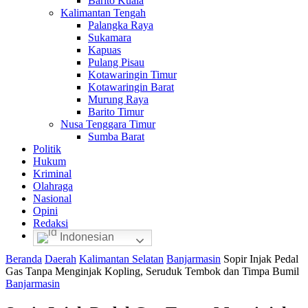
Barito Kuala
Kalimantan Tengah
Palangka Raya
Sukamara
Kapuas
Pulang Pisau
Kotawaringin Timur
Kotawaringin Barat
Murung Raya
Barito Timur
Nusa Tenggara Timur
Sumba Barat
Politik
Hukum
Kriminal
Olahraga
Nasional
Opini
Redaksi
Indonesian
Beranda
Daerah
Kalimantan Selatan
Banjarmasin
Sopir Injak Pedal
Gas Tanpa Menginjak Kopling, Seruduk Tembok dan Timpa Bumil
Banjarmasin