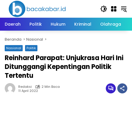
Langsung
ke
konten
Daerah
Politik
Hukum
Kriminal
Olahraga
Beranda
Nasional
Nasional
Politik
Reinhard Parapat: Unjukrasa Hari Ini
Ditunggangi Kepentingan Politik
Tertentu
Redaksi
2 Min Baca
11 April 2022