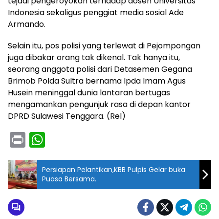
tejadi pengeroyokan terhadap dosen Universitas
Indonesia sekaligus penggiat media sosial Ade
Armando.
Selain itu, pos polisi yang terlewat di Pejompongan
juga dibakar orang tak dikenal. Tak hanya itu,
seorang anggota polisi dari Detasemen Gegana
Brimob Polda Sultra bernama Ipda Imam Agus
Husein meninggal dunia lantaran bertugas
mengamankan pengunjuk rasa di depan kantor
DPRD Sulawesi Tenggara. (Rel)
Pr
W
in
h
t
a
Persiapan Pelantikan,KBB Pulpis Gelar buka
Puasa Bersama.
ts
A
p