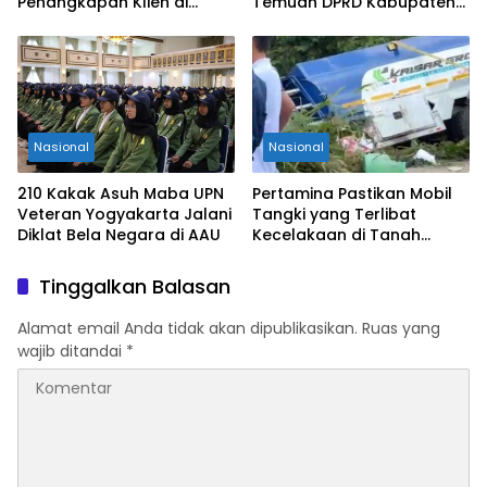
Penangkapan Klien di
Temuan DPRD Kabupaten
Palangka Raya
Malang
Nasional
Nasional
210 Kakak Asuh Maba UPN
Pertamina Pastikan Mobil
Veteran Yogyakarta Jalani
Tangki yang Terlibat
Diklat Bela Negara di AAU
Kecelakaan di Tanah
Bumbu Bukan Armada
Operasional
Tinggalkan Balasan
Alamat email Anda tidak akan dipublikasikan.
Ruas yang
wajib ditandai
*