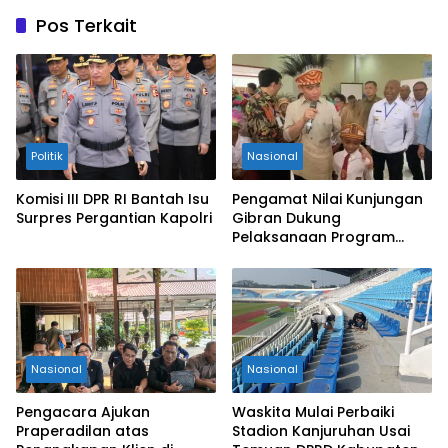
p
Pos Terkait
Politik
Nasional
Komisi III DPR RI Bantah Isu
Pengamat Nilai Kunjungan
Surpres Pergantian Kapolri
Gibran Dukung
Pelaksanaan Program
Pemerintah
Nasional
Nasional
Pengacara Ajukan
Waskita Mulai Perbaiki
Praperadilan atas
Stadion Kanjuruhan Usai