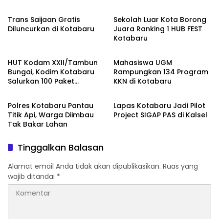
Trans Saijaan Gratis
Sekolah Luar Kota Borong
Diluncurkan di Kotabaru
Juara Ranking 1 HUB FEST
Kotabaru
Kotabaru
Kotabaru
HUT Kodam XXII/Tambun
Mahasiswa UGM
Bungai, Kodim Kotabaru
Rampungkan 134 Program
Salurkan 100 Paket
KKN di Kotabaru
Kotabaru
Kotabaru
Sembako
Polres Kotabaru Pantau
Lapas Kotabaru Jadi Pilot
Titik Api, Warga Diimbau
Project SIGAP PAS di Kalsel
Tak Bakar Lahan
Tinggalkan Balasan
Alamat email Anda tidak akan dipublikasikan.
Ruas yang
wajib ditandai
*