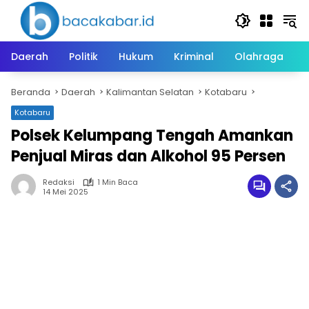
Langsung
ke
konten
Daerah
Politik
Hukum
Kriminal
Olahraga
Beranda
Daerah
Kalimantan Selatan
Kotabaru
Kotabaru
Polsek Kelumpang Tengah Amankan
Penjual Miras dan Alkohol 95 Persen
Redaksi
1 Min Baca
14 Mei 2025