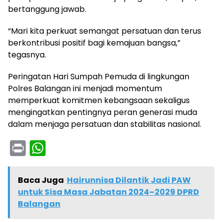
bertanggung jawab.
“Mari kita perkuat semangat persatuan dan terus
berkontribusi positif bagi kemajuan bangsa,”
tegasnya.
Peringatan Hari Sumpah Pemuda di lingkungan
Polres Balangan ini menjadi momentum
memperkuat komitmen kebangsaan sekaligus
mengingatkan pentingnya peran generasi muda
dalam menjaga persatuan dan stabilitas nasional.
Pr
W
in
h
t
a
Baca Juga
Hairunnisa Dilantik Jadi PAW
ts
untuk Sisa Masa Jabatan 2024–2029 DPRD
Balangan
A