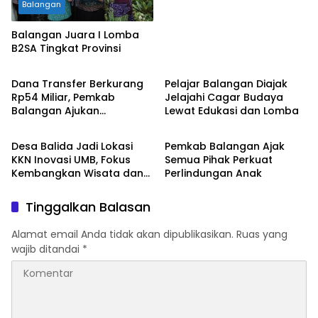
Balangan
Balangan Juara I Lomba
B2SA Tingkat Provinsi
Balangan
Balangan
Dana Transfer Berkurang
Pelajar Balangan Diajak
Rp54 Miliar, Pemkab
Jelajahi Cagar Budaya
Balangan Ajukan
Lewat Edukasi dan Lomba
Balangan
Balangan
Perubahan APBD 2026
Desa Balida Jadi Lokasi
Pemkab Balangan Ajak
KKN Inovasi UMB, Fokus
Semua Pihak Perkuat
Kembangkan Wisata dan
Perlindungan Anak
UMKM
Tinggalkan Balasan
Alamat email Anda tidak akan dipublikasikan.
Ruas yang
wajib ditandai
*