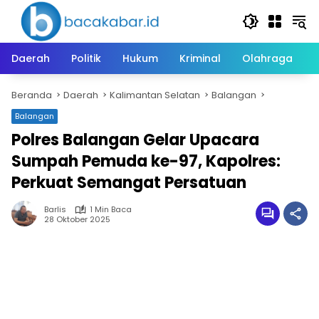
Langsung
ke
konten
Daerah
Politik
Hukum
Kriminal
Olahraga
Beranda
Daerah
Kalimantan Selatan
Balangan
Balangan
Polres Balangan Gelar Upacara
Sumpah Pemuda ke-97, Kapolres:
Perkuat Semangat Persatuan
Barlis
1 Min Baca
28 Oktober 2025