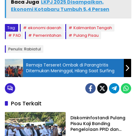
t
a
Baca Juga
LKPJ 2025 Disampaikan,
ts
Ekonomi Kotabaru Tumbuh 5,4 Persen
A
p
Tag:
ekonomi daerah
Kalimantan Tengah
PAD
Pemerintahan
Pulang Pisau
p
Penulis: Rabiatul
Remaja Terseret Ombak di Parangtritis
Ditemukan Meninggal, Hilang Saat Surfing
Pos Terkait
Pulang Pisau
Diskominfostandi Pulang
Pisau Kaji Banding
Pengelolaan PPID dan
SP4N-LAPOR ke Kalsel