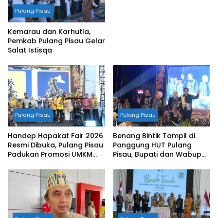
Pulang Pisau
Kemarau dan Karhutla,
Pemkab Pulang Pisau Gelar
Salat Istisqa
Pulang Pisau
Pulang Pisau
Handep Hapakat Fair 2026
Benang Bintik Tampil di
Resmi Dibuka, Pulang Pisau
Panggung HUT Pulang
Padukan Promosi UMKM
Pisau, Bupati dan Wabup
dan Budaya Nusantara
Ikut Peragaan Busana