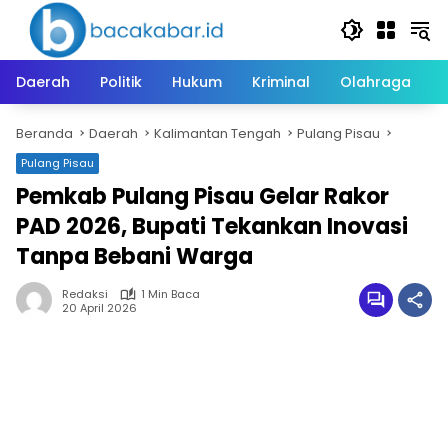
Langsung
ke
konten
Daerah
Politik
Hukum
Kriminal
Olahraga
Beranda
Daerah
Kalimantan Tengah
Pulang Pisau
Pulang Pisau
Pemkab Pulang Pisau Gelar Rakor
PAD 2026, Bupati Tekankan Inovasi
Tanpa Bebani Warga
Redaksi
1 Min Baca
20 April 2026