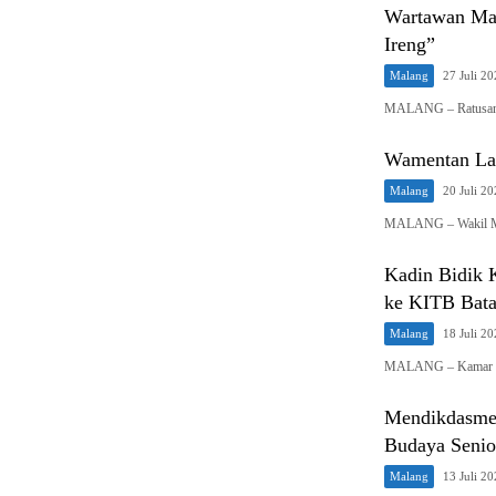
Wartawan Mal
Ireng”
Malang
27 Juli 2
MALANG – Ratusan 
Wamentan La
Malang
20 Juli 2
MALANG – Wakil Men
Kadin Bidik 
ke KITB Bat
Malang
18 Juli 2
MALANG – Kamar Da
Mendikdasme
Budaya Senior
Malang
13 Juli 2