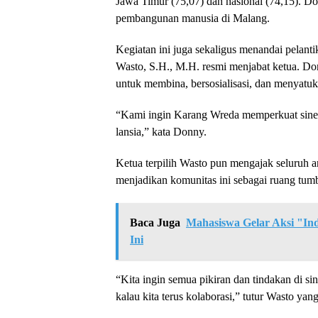
Jawa Timur (75,07) dan nasional (74,15). Don
pembangunan manusia di Malang.
Kegiatan ini juga sekaligus menandai pela
Wasto, S.H., M.H. resmi menjabat ketua. Do
untuk membina, bersosialisasi, dan menyatuka
“Kami ingin Karang Wreda memperkuat siner
lansia,” kata Donny.
Ketua terpilih Wasto pun mengajak seluruh a
menjadikan komunitas ini sebagai ruang tum
Baca Juga
Mahasiswa Gelar Aksi "Ind
Ini
“Kita ingin semua pikiran dan tindakan di sin
kalau kita terus kolaborasi,” tutur Wasto y