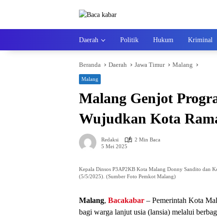
Langsung
ke
konten
Daerah
Politik
Hukum
Kriminal
Beranda
Daerah
Jawa Timur
Malang
Malang
Malang Genjot Prog
Wujudkan Kota Rama
Redaksi
2 Min Baca
5 Mei 2025
Kepala Dinsos P3AP2KB Kota Malang Donny Sandito dan Ket
(5/5/2025). (Sumber Foto Pemkot Malang)
Malang
,
Bacakabar
– Pemerintah Kota Mal
bagi warga lanjut usia (lansia) melalui ber