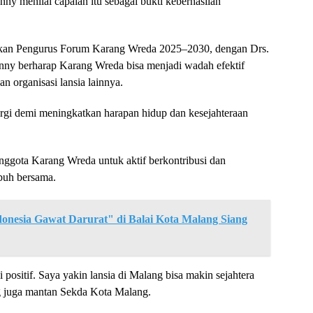
ny menilai capaian itu sebagai bukti keberhasilan
ntikan Pengurus Forum Karang Wreda 2025–2030, dengan Drs.
nny berharap Karang Wreda bisa menjadi wadah efektif
n organisasi lansia lainnya.
gi demi meningkatkan harapan hidup dan kesejahteraan
nggota Karang Wreda untuk aktif berkontribusi dan
buh bersama.
onesia Gawat Darurat" di Balai Kota Malang Siang
i positif. Saya yakin lansia di Malang bisa makin sejahtera
ang juga mantan Sekda Kota Malang.