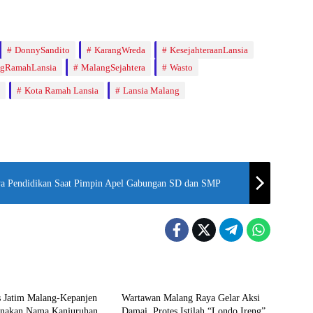
DonnySandito
KarangWreda
KesejahteraanLansia
gRamahLansia
MalangSejahtera
Wasto
Kota Ramah Lansia
Lansia Malang
ya Pendidikan Saat Pimpin Apel Gabungan SD dan SMP
Malang
s Jatim Malang-Kepanjen
Wartawan Malang Raya Gelar Aksi
nakan Nama Kanjuruhan
Damai, Protes Istilah “Londo Ireng”