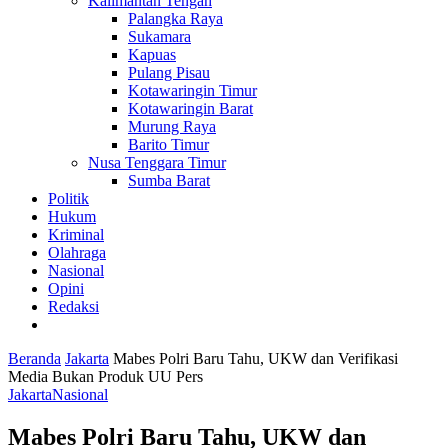
Kalimantan Tengah
Palangka Raya
Sukamara
Kapuas
Pulang Pisau
Kotawaringin Timur
Kotawaringin Barat
Murung Raya
Barito Timur
Nusa Tenggara Timur
Sumba Barat
Politik
Hukum
Kriminal
Olahraga
Nasional
Opini
Redaksi
Beranda
Jakarta
Mabes Polri Baru Tahu, UKW dan Verifikasi
Media Bukan Produk UU Pers
Jakarta
Nasional
Mabes Polri Baru Tahu, UKW dan