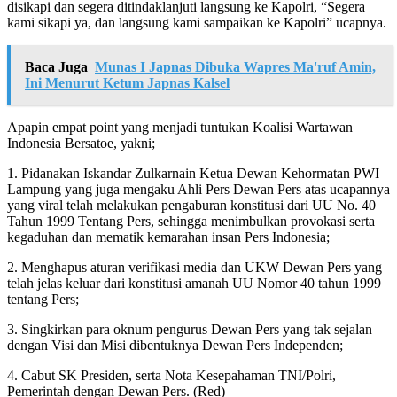
disikapi dan segera ditindaklanjuti langsung ke Kapolri, “Segera
kami sikapi ya, dan langsung kami sampaikan ke Kapolri” ucapnya.
Baca Juga
Munas I Japnas Dibuka Wapres Ma'ruf Amin,
Ini Menurut Ketum Japnas Kalsel
Apapin empat point yang menjadi tuntukan Koalisi Wartawan
Indonesia Bersatoe, yakni;
1. Pidanakan Iskandar Zulkarnain Ketua Dewan Kehormatan PWI
Lampung yang juga mengaku Ahli Pers Dewan Pers atas ucapannya
yang viral telah melakukan pengaburan konstitusi dari UU No. 40
Tahun 1999 Tentang Pers, sehingga menimbulkan provokasi serta
kegaduhan dan mematik kemarahan insan Pers Indonesia;
2. Menghapus aturan verifikasi media dan UKW Dewan Pers yang
telah jelas keluar dari konstitusi amanah UU Nomor 40 tahun 1999
tentang Pers;
3. Singkirkan para oknum pengurus Dewan Pers yang tak sejalan
dengan Visi dan Misi dibentuknya Dewan Pers Independen;
4. Cabut SK Presiden, serta Nota Kesepahaman TNI/Polri,
Pemerintah dengan Dewan Pers. (Red)