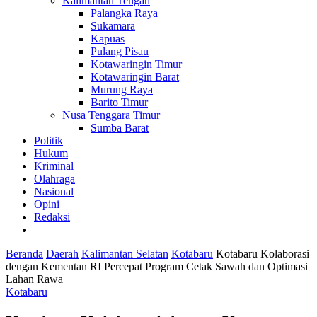
Kalimantan Tengah
Palangka Raya
Sukamara
Kapuas
Pulang Pisau
Kotawaringin Timur
Kotawaringin Barat
Murung Raya
Barito Timur
Nusa Tenggara Timur
Sumba Barat
Politik
Hukum
Kriminal
Olahraga
Nasional
Opini
Redaksi
Beranda
Daerah
Kalimantan Selatan
Kotabaru
Kotabaru Kolaborasi
dengan Kementan RI Percepat Program Cetak Sawah dan Optimasi
Lahan Rawa
Kotabaru