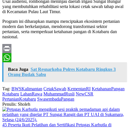
Usai audiensi, rombongan meninjau daerah irigasi Sungai Bungur
yang membutuhkan rehabilitasi serta lokasi cetak sawah tahap awal
di Kecamatan Pulau Laut Timur.
Program ini diharapkan mampu menciptakan ekosistem pertanian
modern dan berkelanjutan, mendorong transformasi sektor
pertanian, serta memperkuat ketahanan pangan di Kotabaru dan
nasional.
Print
WhatsApp
Baca Juga
Sat Resnarkoba Polres Kotabaru Ringkus 3
Orang Budak Sabu
Tag:
BWSKalimantan
CetakSawah
KementanRI
KetahananPangan
Kotabaru
LahanRawa
MuhammadRusli
NewCSR
PertanianKotabaru
SwasembadaPangan
Penulis: Sholeh
45 Peserta Ikuti Pelatihan dan Sertifikasi Petugas Karhutla di