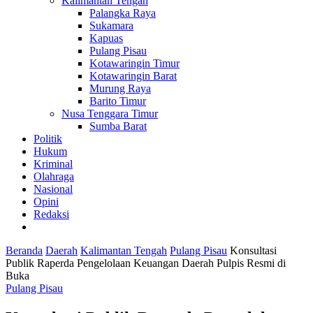
Kalimantan Tengah
Palangka Raya
Sukamara
Kapuas
Pulang Pisau
Kotawaringin Timur
Kotawaringin Barat
Murung Raya
Barito Timur
Nusa Tenggara Timur
Sumba Barat
Politik
Hukum
Kriminal
Olahraga
Nasional
Opini
Redaksi
Beranda
Daerah
Kalimantan Tengah
Pulang Pisau
Konsultasi
Publik Raperda Pengelolaan Keuangan Daerah Pulpis Resmi di
Buka
Pulang Pisau