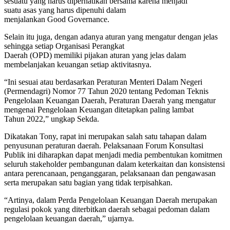
sesuatu yang harus diperhatikan bersama karena menjadi
suatu asas yang harus dipenuhi dalam
menjalankan Good Governance.
Selain itu juga, dengan adanya aturan yang mengatur dengan jelas
sehingga setiap Organisasi Perangkat
Daerah (OPD) memiliki pijakan aturan yang jelas dalam
membelanjakan keuangan setiap aktivitasnya.
“Ini sesuai atau berdasarkan Peraturan Menteri Dalam Negeri
(Permendagri) Nomor 77 Tahun 2020 tentang Pedoman Teknis
Pengelolaan Keuangan Daerah, Peraturan Daerah yang mengatur
mengenai Pengelolaan Keuangan ditetapkan paling lambat
Tahun 2022,” ungkap Sekda.
Dikatakan Tony, rapat ini merupakan salah satu tahapan dalam
penyusunan peraturan daerah. Pelaksanaan Forum Konsultasi
Publik ini diharapkan dapat menjadi media pembentukan komitmen
seluruh stakeholder pembangunan dalam keterkaitan dan konsistensi
antara perencanaan, penganggaran, pelaksanaan dan pengawasan
serta merupakan satu bagian yang tidak terpisahkan.
“Artinya, dalam Perda Pengelolaan Keuangan Daerah merupakan
regulasi pokok yang diterbitkan daerah sebagai pedoman dalam
pengelolaan keuangan daerah,” ujarnya.