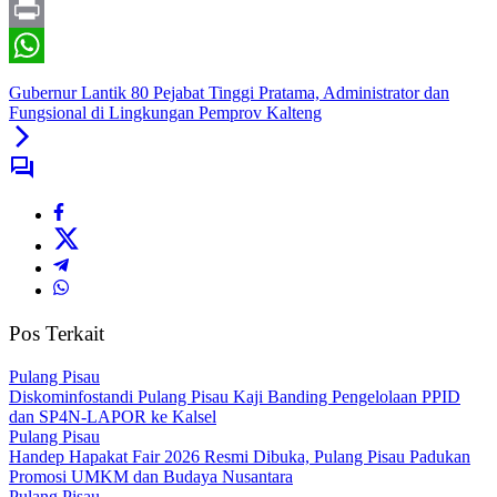
Print
WhatsApp
Gubernur Lantik 80 Pejabat Tinggi Pratama, Administrator dan
Fungsional di Lingkungan Pemprov Kalteng
Pos Terkait
Pulang Pisau
Diskominfostandi Pulang Pisau Kaji Banding Pengelolaan PPID
dan SP4N-LAPOR ke Kalsel
Pulang Pisau
Handep Hapakat Fair 2026 Resmi Dibuka, Pulang Pisau Padukan
Promosi UMKM dan Budaya Nusantara
Pulang Pisau