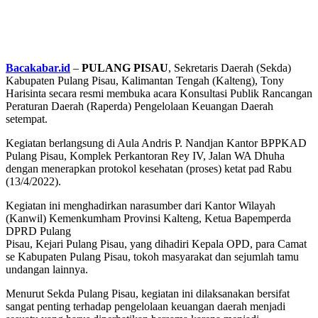
Bacakabar.id
–
PULANG PISAU
, Sekretaris Daerah (Sekda)
Kabupaten Pulang Pisau, Kalimantan Tengah (Kalteng), Tony
Harisinta secara resmi membuka acara Konsultasi Publik Rancangan
Peraturan Daerah (Raperda) Pengelolaan Keuangan Daerah
setempat.
Kegiatan berlangsung di Aula Andris P. Nandjan Kantor BPPKAD
Pulang Pisau, Komplek Perkantoran Rey IV, Jalan WA Dhuha
dengan menerapkan protokol kesehatan (proses) ketat pad Rabu
(13/4/2022).
Kegiatan ini menghadirkan narasumber dari Kantor Wilayah
(Kanwil) Kemenkumham Provinsi Kalteng, Ketua Bapemperda
DPRD Pulang
Pisau, Kejari Pulang Pisau, yang dihadiri Kepala OPD, para Camat
se Kabupaten Pulang Pisau, tokoh masyarakat dan sejumlah tamu
undangan lainnya.
Menurut Sekda Pulang Pisau, kegiatan ini dilaksanakan bersifat
sangat penting terhadap pengelolaan keuangan daerah menjadi