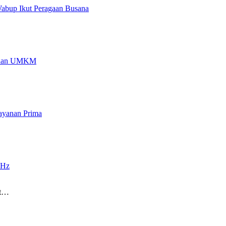
Wabup Ikut Peragaan Busana
an dan UMKM
ayanan Prima
GHz
ut…