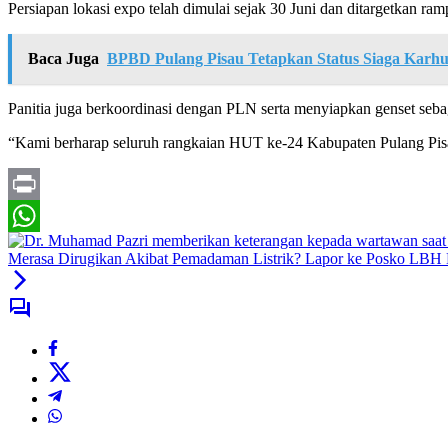
Persiapan lokasi expo telah dimulai sejak 30 Juni dan ditargetkan ra
Baca Juga
BPBD Pulang Pisau Tetapkan Status Siaga Karhu
Panitia juga berkoordinasi dengan PLN serta menyiapkan genset seba
“Kami berharap seluruh rangkaian HUT ke-24 Kabupaten Pulang Pisa
Print
WhatsApp
Merasa Dirugikan Akibat Pemadaman Listrik? Lapor ke Posko LBH 