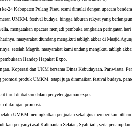
ke-24 Kabupaten Pulang Pisau resmi dimulai dengan upacara bendera 
, pameran UMKM, festival budaya, hingga hiburan rakyat yang berlangsu
lla, mengatakan upacara menjadi pembuka rangkaian peringatan hari 
 harinya, masyarakat diundang mengikuti tabligh akbar di Masjid Ag
inya, setelah Magrib, masyarakat kami undang mengikuti tabligh akba
lui pembukaan Handep Hapakat Expo.
agangan, Koperasi dan UKM bersama Dinas Kebudayaan, Pariwisata, P
romosi produk UMKM, tetapi juga diramaikan festival budaya, pameran
it turut dilibatkan dalam penyelenggaraan expo.
an dukungan promosi.
pelaku UMKM meningkatkan penjualan sekaligus memberikan pilihan ha
dirkan penyanyi asal Kalimantan Selatan, Syahriadi, serta penampilan 