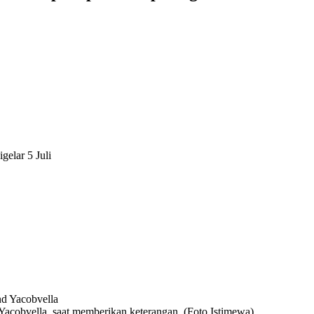
elar 5 Juli
acobvella, saat memberikan keterangan. (Foto Istimewa)