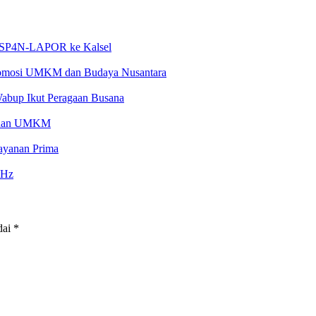
an SP4N-LAPOR ke Kalsel
Promosi UMKM dan Budaya Nusantara
Wabup Ikut Peragaan Busana
an dan UMKM
ayanan Prima
GHz
dai
*