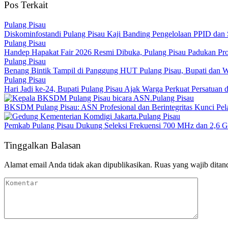
Pos Terkait
Pulang Pisau
Diskominfostandi Pulang Pisau Kaji Banding Pengelolaan PPID d
Pulang Pisau
Handep Hapakat Fair 2026 Resmi Dibuka, Pulang Pisau Padukan 
Pulang Pisau
Benang Bintik Tampil di Panggung HUT Pulang Pisau, Bupati dan 
Pulang Pisau
Hari Jadi ke-24, Bupati Pulang Pisau Ajak Warga Perkuat Persatu
Pulang Pisau
BKSDM Pulang Pisau: ASN Profesional dan Berintegritas Kunci Pel
Pulang Pisau
Pemkab Pulang Pisau Dukung Seleksi Frekuensi 700 MHz dan 2,6 
Tinggalkan Balasan
Alamat email Anda tidak akan dipublikasikan.
Ruas yang wajib ditan