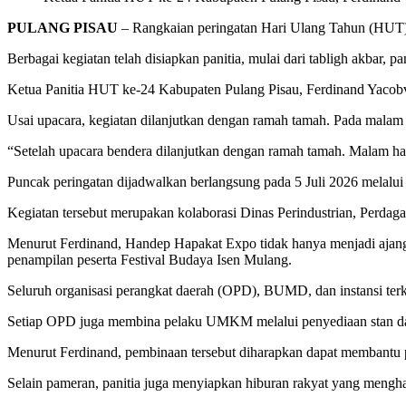
PULANG PISAU
– Rangkaian peringatan Hari Ulang Tahun (HUT) 
Berbagai kegiatan telah disiapkan panitia, mulai dari tabligh akbar
Ketua Panitia HUT ke-24 Kabupaten Pulang Pisau, Ferdinand Yacobve
Usai upacara, kegiatan dilanjutkan dengan ramah tamah. Pada malam
“Setelah upacara bendera dilanjutkan dengan ramah tamah. Malam har
Puncak peringatan dijadwalkan berlangsung pada 5 Juli 2026 mela
Kegiatan tersebut merupakan kolaborasi Dinas Perindustrian, Perd
Menurut Ferdinand, Handep Hapakat Expo tidak hanya menjadi ajang p
penampilan peserta Festival Budaya Isen Mulang.
Seluruh organisasi perangkat daerah (OPD), BUMD, dan instansi terka
Setiap OPD juga membina pelaku UMKM melalui penyediaan stan d
Menurut Ferdinand, pembinaan tersebut diharapkan dapat membantu 
Selain pameran, panitia juga menyiapkan hiburan rakyat yang mengha