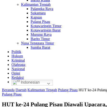
Barito Kuala
Kalimantan Tengah
Palangka Raya
Sukamara
Kapuas
Pulang Pisau
Kotawaringin Timur
Kotawaringin Barat
Murung Raya
Barito Timur
Nusa Tenggara Timur
Sumba Barat
Politik
Hukum
Kriminal
Olahraga
Nasional
Opini
Redaksi
Indonesian
Beranda
Daerah
Kalimantan Tengah
Pulang Pisau
HUT ke-24 Pulang 
Pulang Pisau
HUT ke-24 Pulang Pisau Diawali Upacara,