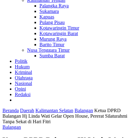
Kalimantan Tengah
Palangka Raya
Sukamara
Kapuas
Pulang Pisau
Kotawaringin Timur
Kotawaringin Barat
Murung Raya
Barito Timur
Nusa Tenggara Timur
Sumba Barat
Politik
Hukum
Kriminal
Olahraga
Nasional
Opini
Redaksi
Beranda
Daerah
Kalimantan Selatan
Balangan
Ketua DPRD
Balangan Hj Linda Wati Gelar Open House, Pererat Silaturahmi
Tanpa Sekat di Hari Fitri
Balangan