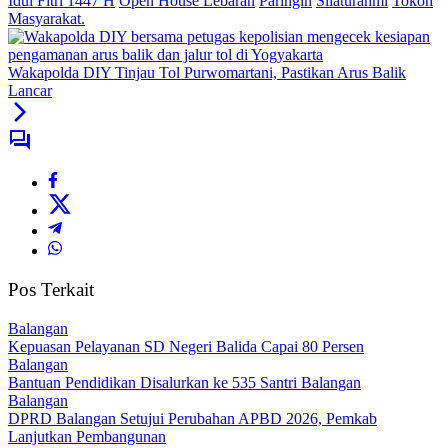
Idul Fitri 1447 H
Open House Lebaran
Paringin
Silaturahmi
Tokoh
Masyarakat.
Wakapolda DIY Tinjau Tol Purwomartani, Pastikan Arus Balik
Lancar
Pos Terkait
Balangan
Kepuasan Pelayanan SD Negeri Balida Capai 80 Persen
Balangan
Bantuan Pendidikan Disalurkan ke 535 Santri Balangan
Balangan
DPRD Balangan Setujui Perubahan APBD 2026, Pemkab
Lanjutkan Pembangunan