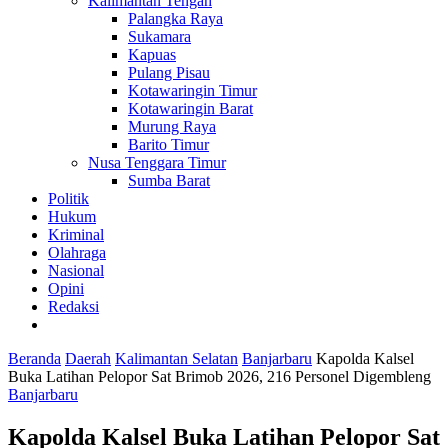
Kalimantan Tengah
Palangka Raya
Sukamara
Kapuas
Pulang Pisau
Kotawaringin Timur
Kotawaringin Barat
Murung Raya
Barito Timur
Nusa Tenggara Timur
Sumba Barat
Politik
Hukum
Kriminal
Olahraga
Nasional
Opini
Redaksi
Beranda
Daerah
Kalimantan Selatan
Banjarbaru
Kapolda Kalsel
Buka Latihan Pelopor Sat Brimob 2026, 216 Personel Digembleng
Banjarbaru
Kapolda Kalsel Buka Latihan Pelopor Sat