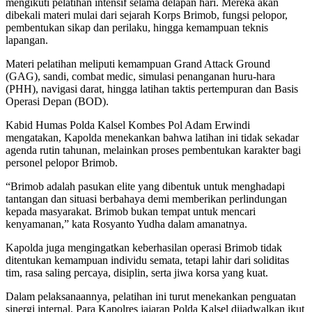
mengikuti pelatihan intensif selama delapan hari. Mereka akan
dibekali materi mulai dari sejarah Korps Brimob, fungsi pelopor,
pembentukan sikap dan perilaku, hingga kemampuan teknis
lapangan.
Materi pelatihan meliputi kemampuan Grand Attack Ground
(GAG), sandi, combat medic, simulasi penanganan huru-hara
(PHH), navigasi darat, hingga latihan taktis pertempuran dan Basis
Operasi Depan (BOD).
Kabid Humas Polda Kalsel Kombes Pol Adam Erwindi
mengatakan, Kapolda menekankan bahwa latihan ini tidak sekadar
agenda rutin tahunan, melainkan proses pembentukan karakter bagi
personel pelopor Brimob.
“Brimob adalah pasukan elite yang dibentuk untuk menghadapi
tantangan dan situasi berbahaya demi memberikan perlindungan
kepada masyarakat. Brimob bukan tempat untuk mencari
kenyamanan,” kata Rosyanto Yudha dalam amanatnya.
Kapolda juga mengingatkan keberhasilan operasi Brimob tidak
ditentukan kemampuan individu semata, tetapi lahir dari soliditas
tim, rasa saling percaya, disiplin, serta jiwa korsa yang kuat.
Dalam pelaksanaannya, pelatihan ini turut menekankan penguatan
sinergi internal. Para Kapolres jajaran Polda Kalsel dijadwalkan ikut