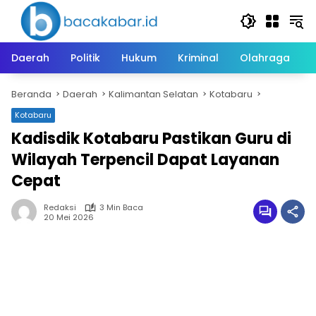
Langsung
ke
konten
Daerah
Politik
Hukum
Kriminal
Olahraga
Beranda
Daerah
Kalimantan Selatan
Kotabaru
Kotabaru
Kadisdik Kotabaru Pastikan Guru di
Wilayah Terpencil Dapat Layanan
Cepat
Redaksi
3 Min Baca
20 Mei 2026