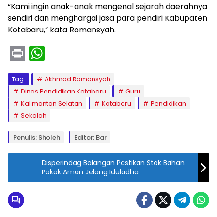
“Kami ingin anak-anak mengenal sejarah daerahnya
sendiri dan menghargai jasa para pendiri Kabupaten
Kotabaru,” kata Romansyah.
Pr
W
in
h
t
a
Tag:
Akhmad Romansyah
Dinas Pendidikan Kotabaru
Guru
ts
Kalimantan Selatan
Kotabaru
Pendidikan
A
Sekolah
p
Penulis: Sholeh
Editor: Bar
p
Disperindag Balangan Pastikan Stok Bahan
Pokok Aman Jelang Iduladha