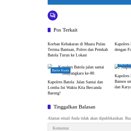
n
a
t
t
s
Pos Terkait
A
Barito Kuala
Barito K
p
Korban Kebakaran di Muara Pulau
Kapolres 
Terima Bantuan, Polres dan Pemkab
dengan F
p
Batola Turun ke Lokasi
Barito K
Barito Kuala
Kapolres 
Bansos u
Kapolres Batola: Jalan Santai dan
dan Kary
Lomba Ini Waktu Kita Bercanda
Bareng!
Tinggalkan Balasan
Alamat email Anda tidak akan dipublikasikan.
Rua