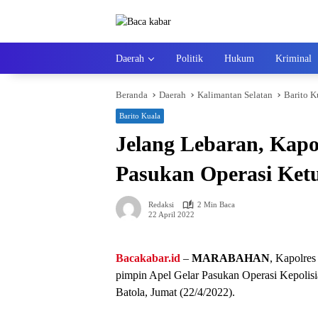
Langsung
ke
konten
Daerah
Politik
Hukum
Kriminal
Beranda
Daerah
Kalimantan Selatan
Barito K
Barito Kuala
Jelang Lebaran, Kapo
Pasukan Operasi Ketu
Redaksi
2 Min Baca
22 April 2022
Bacakabar.id
–
MARABAHAN
, Kapolre
pimpin Apel Gelar Pasukan Operasi Kepolisi
Batola, Jumat (22/4/2022).