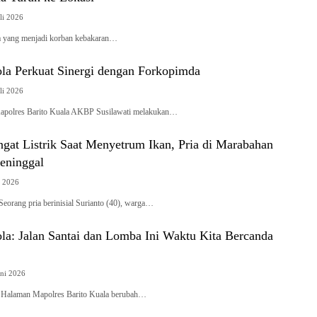
li 2026
a yang menjadi korban kebakaran…
ola Perkuat Sinergi dengan Forkopimda
li 2026
res Barito Kuala AKBP Susilawati melakukan…
gat Listrik Saat Menyetrum Ikan, Pria di Marabahan
eninggal
i 2026
g pria berinisial Surianto (40), warga…
la: Jalan Santai dan Lomba Ini Waktu Kita Bercanda
uni 2026
laman Mapolres Barito Kuala berubah…