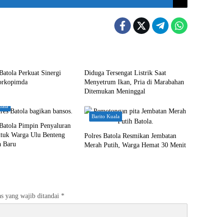
uala
Barito Kuala
Batola Perkuat Sinergi
Diduga Tersengat Listrik Saat
orkopimda
Menyetrum Ikan, Pria di Marabahan
Ditemukan Meninggal
uala
Barito Kuala
Batola Pimpin Penyaluran
ntuk Warga Ulu Benteng
Polres Batola Resmikan Jembatan
a Baru
Merah Putih, Warga Hemat 30 Menit
s yang wajib ditandai
*