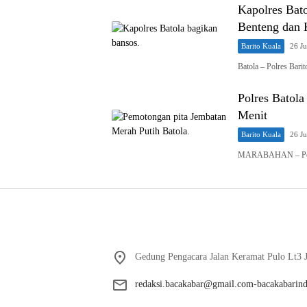
Kapolres Bat
Benteng dan 
Barito Kuala
26 J
Batola – Polres Bari
Polres Batol
Menit
Barito Kuala
26 J
MARABAHAN – Polre
Gedung Pengacara Jalan Keramat Pulo Lt3 J
redaksi.bacakabar@gmail.com-bacakabarin