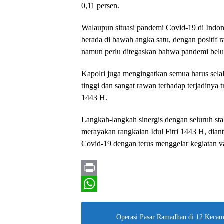
0,11 persen.
Walaupun situasi pandemi Covid-19 di Indones
berada di bawah angka satu, dengan positif
namun perlu ditegaskan bahwa pandemi belu
Kapolri juga mengingatkan semua harus sela
tinggi dan sangat rawan terhadap terjadinya 
1443 H.
Langkah-langkah sinergis dengan seluruh sta
merayakan rangkaian Idul Fitri 1443 H, dia
Covid-19 dengan terus menggelar kegiatan vak
P
r
W
i
h
Operasi Pasar Ramadhan di 12 Kecam