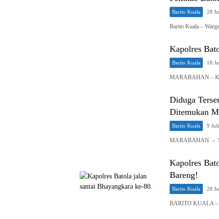
Barito Kuala
28 Ju
Barito Kuala – Warg
Kapolres Bat
Barito Kuala
18 Ju
MARABAHAN – Kapol
Diduga Tersen
Ditemukan M
Barito Kuala
9 Jul
MARABAHAN – Seoran
Kapolres Bato
Bareng!
Barito Kuala
28 J
BARITO KUALA – Ha