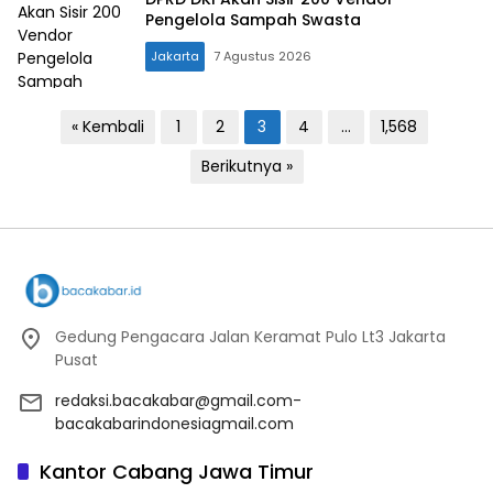
Pengelola Sampah Swasta
Jakarta
7 Agustus 2026
Paginasi
« Kembali
1
2
3
4
…
1,568
pos
Berikutnya »
Gedung Pengacara Jalan Keramat Pulo Lt3 Jakarta
Pusat
redaksi.bacakabar@gmail.com-
bacakabarindonesiagmail.com
Kantor Cabang Jawa Timur