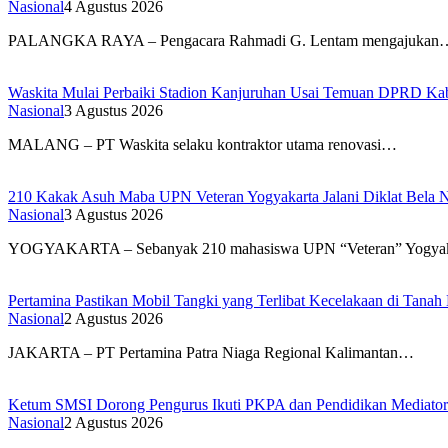
Nasional
4 Agustus 2026
PALANGKA RAYA – Pengacara Rahmadi G. Lentam mengajukan
Waskita Mulai Perbaiki Stadion Kanjuruhan Usai Temuan DPRD Ka
Nasional
3 Agustus 2026
MALANG – PT Waskita selaku kontraktor utama renovasi…
210 Kakak Asuh Maba UPN Veteran Yogyakarta Jalani Diklat Bela 
Nasional
3 Agustus 2026
YOGYAKARTA – Sebanyak 210 mahasiswa UPN “Veteran” Yogya
Pertamina Pastikan Mobil Tangki yang Terlibat Kecelakaan di Tan
Nasional
2 Agustus 2026
JAKARTA – PT Pertamina Patra Niaga Regional Kalimantan…
Ketum SMSI Dorong Pengurus Ikuti PKPA dan Pendidikan Mediator
Nasional
2 Agustus 2026