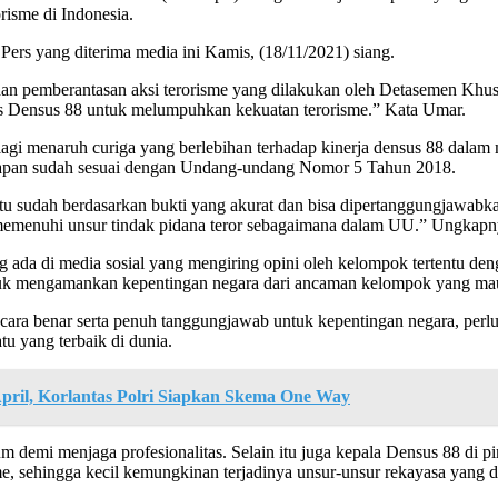
risme di Indonesia.
Pers yang diterima media ini Kamis, (18/11/2021) siang.
 pemberantasan aksi terorisme yang dilakukan oleh Detasemen Khusus
as Densus 88 untuk melumpuhkan kekuatan terorisme.” Kata Umar.
agi menaruh curiga yang berlebihan terhadap kinerja densus 88 dalam
gkapan sudah sesuai dengan Undang-undang Nomor 5 Tahun 2018.
tu sudah berdasarkan bukti yang akurat dan bisa dipertanggungjawabk
 memenuhi unsur tindak pidana teror sebagaimana dalam UU.” Ungkapn
 ada di media sosial yang mengiring opini oleh kelompok tertentu 
 untuk mengamankan kepentingan negara dari ancaman kelompok yang m
ara benar serta penuh tanggungjawab untuk kepentingan negara, perl
tu yang terbaik di dunia.
April, Korlantas Polri Siapkan Skema One Way
 demi menjaga profesionalitas. Selain itu juga kepala Densus 88 di pim
e, sehingga kecil kemungkinan terjadinya unsur-unsur rekayasa yang d