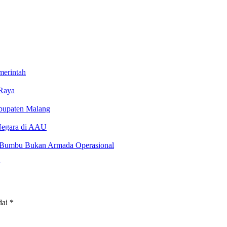
merintah
 Raya
bupaten Malang
Negara di AAU
ah Bumbu Bukan Armada Operasional
dai
*