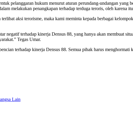
bentuk pelanggaran hukum menurut aturan perundang-undangan yang be
lam melakukan penangkapan terhadap terduga teroris, oleh karena itu 
 terlibat aksi terorisme, maka kami meminta kepada berbagai kelompo
ar negatif terhadap kinerja Densus 88, yang hanya akan membuat situ
yarakat.” Tegas Umar.
bencian terhadap kinerja Densus 88. Semua pihak harus menghormati 
bangsa Lain