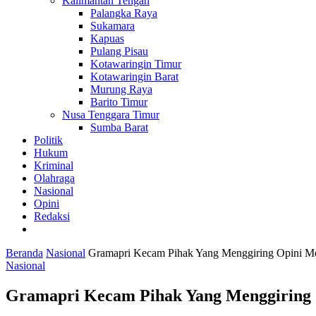
Kalimantan Tengah
Palangka Raya
Sukamara
Kapuas
Pulang Pisau
Kotawaringin Timur
Kotawaringin Barat
Murung Raya
Barito Timur
Nusa Tenggara Timur
Sumba Barat
Politik
Hukum
Kriminal
Olahraga
Nasional
Opini
Redaksi
Beranda
Nasional
Gramapri Kecam Pihak Yang Menggiring Opini M
Nasional
Gramapri Kecam Pihak Yang Menggiring 