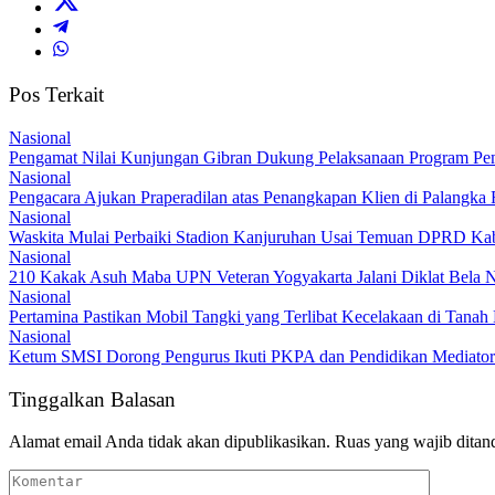
Pos Terkait
Nasional
Pengamat Nilai Kunjungan Gibran Dukung Pelaksanaan Program Pe
Nasional
Pengacara Ajukan Praperadilan atas Penangkapan Klien di Palangka
Nasional
Waskita Mulai Perbaiki Stadion Kanjuruhan Usai Temuan DPRD Ka
Nasional
210 Kakak Asuh Maba UPN Veteran Yogyakarta Jalani Diklat Bela 
Nasional
Pertamina Pastikan Mobil Tangki yang Terlibat Kecelakaan di Tan
Nasional
Ketum SMSI Dorong Pengurus Ikuti PKPA dan Pendidikan Mediator
Tinggalkan Balasan
Alamat email Anda tidak akan dipublikasikan.
Ruas yang wajib ditan