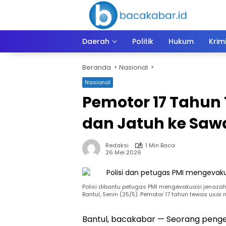
Langsung
ke
konten
Daerah
Politik
Hukum
Krim
Beranda
Nasional
Nasional
Pemotor 17 Tahun
dan Jatuh ke Saw
Redaksi
1 Min Baca
26 Mei 2026
Polisi dibantu petugas PMI mengevakuasi jenaza
Bantul, Senin (25/5). Pemotor 17 tahun tewas usa
Bantul, bacakabar — Seorang penge