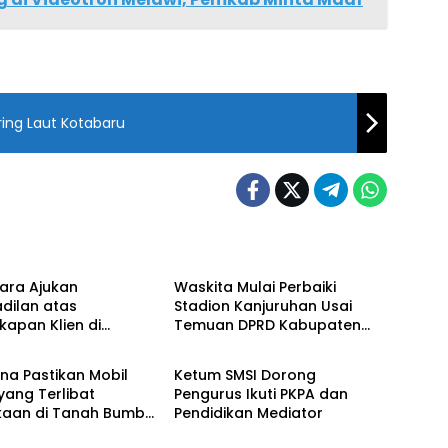
ing Laut Kotabaru
al
Nasional
ara Ajukan
Waskita Mulai Perbaiki
dilan atas
Stadion Kanjuruhan Usai
apan Klien di
Temuan DPRD Kabupaten
al
Nasional
ka Raya
Malang
na Pastikan Mobil
Ketum SMSI Dorong
yang Terlibat
Pengurus Ikuti PKPA dan
kaan di Tanah Bumbu
Pendidikan Mediator
Armada Operasional