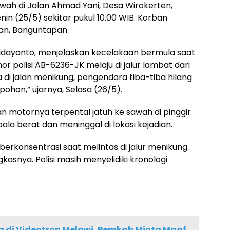
wah di Jalan Ahmad Yani, Desa Wirokerten,
in (25/5) sekitar pukul 10.00 WIB. Korban
yan, Banguntapan.
 Hidayanto, menjelaskan kecelakaan bermula saat
polisi AB-6236-JK melaju di jalur lambat dari
 di jalan menikung, pengendara tiba-tiba hilang
pohon,” ujarnya, Selasa (26/5).
 motornya terpental jatuh ke sawah di pinggir
la berat dan meninggal di lokasi kejadian.
erkonsentrasi saat melintas di jalur menikung.
kasnya. Polisi masih menyelidiki kronologi
g di Videotron Melawi, Pemkab Minta Maaf