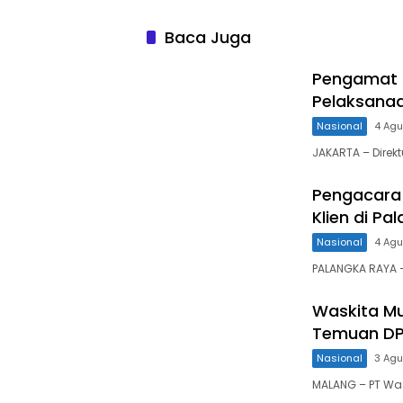
Baca Juga
Pengamat N
Pelaksana
Nasional
4 Ag
JAKARTA – Direkt
Pengacara 
Klien di Pa
Nasional
4 Ag
PALANGKA RAYA 
Waskita Mu
Temuan DP
Nasional
3 Ag
MALANG – PT Was