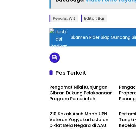
ts
A
Penulis: Wit
Editor: Bar
p
p
Skamen Rider Siap Guncang Sir
Pos Terkait
Nasional
Nasion
Pengamat Nilai Kunjungan
Pengac
Gibran Dukung Pelaksanaan
Prapera
Program Pemerintah
Penangk
Nasional
Nasion
Palang
210 Kakak Asuh Maba UPN
Pertami
Veteran Yogyakarta Jalani
Tangki 
Diklat Bela Negara di AAU
Kecela
Bukan 