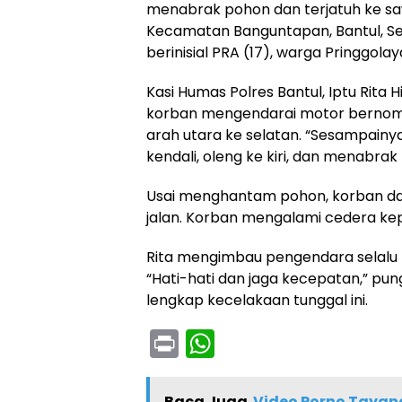
menabrak pohon dan terjatuh ke sa
Kecamatan Banguntapan, Bantul, Sen
berinisial PRA (17), warga Pringgola
Kasi Humas Polres Bantul, Iptu Rita
korban mengendarai motor bernomor 
arah utara ke selatan. “Sesampainya
kendali, oleng ke kiri, dan menabrak 
Usai menghantam pohon, korban dan
jalan. Korban mengalami cedera kepa
Rita mengimbau pengendara selalu b
“Hati-hati dan jaga kecepatan,” pung
lengkap kecelakaan tunggal ini.
Pr
W
in
h
t
a
Baca Juga
Video Porno Tayan