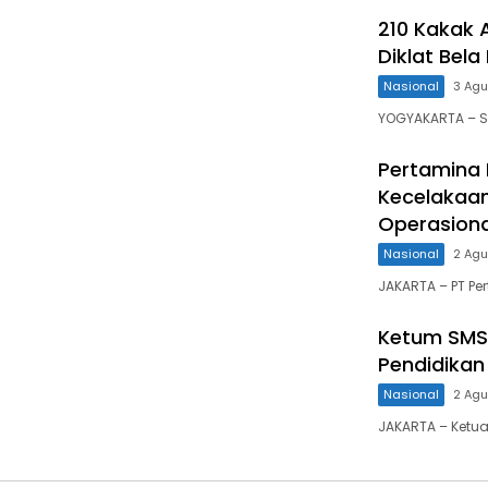
210 Kakak 
Diklat Bela
Nasional
3 Ag
YOGYAKARTA – S
Pertamina 
Kecelakaa
Operasiona
Nasional
2 Ag
JAKARTA – PT Pe
Ketum SMSI
Pendidikan
Nasional
2 Ag
JAKARTA – Ketua