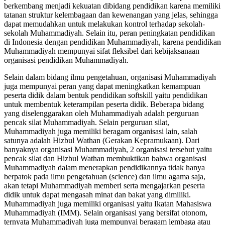
berkembang menjadi kekuatan dibidang pendidikan karena memiliki
tatanan struktur kelembagaan dan kewenangan yang jelas, sehingga
dapat memudahkan untuk melakukan kontrol terhadap sekolah-
sekolah Muhammadiyah. Selain itu, peran peningkatan pendidikan
di Indonesia dengan pendidikan Muhammadiyah, karena pendidikan
Muhammadiyah mempunyai sifat fleksibel dari kebijaksanaan
organisasi pendidikan Muhammadiyah.
Selain dalam bidang ilmu pengetahuan, organisasi Muhammadiyah
juga mempunyai peran yang dapat meningkatkan kemampuan
peserta didik dalam bentuk pendidikan softskill yaitu pendidikan
untuk membentuk keterampilan peserta didik. Beberapa bidang
yang diselenggarakan oleh Muhammadiyah adalah perguruan
pencak silat Muhammadiyah. Selain perguruan silat,
Muhammadiyah juga memiliki beragam organisasi lain, salah
satunya adalah Hizbul Wathan (Gerakan Kepramukaan). Dari
banyaknya organisasi Muhammadiyah, 2 organisasi tersebut yaitu
pencak silat dan Hizbul Wathan membuktikan bahwa organisasi
Muhammadiyah dalam menerapkan pendidikannya tidak hanya
berpatok pada ilmu pengetahuan (science) dan ilmu agama saja,
akan tetapi Muhammadiyah memberi serta mengajarkan peserta
didik untuk dapat mengasah minat dan bakat yang dimiliki.
Muhammadiyah juga memiliki organisasi yaitu Ikatan Mahasiswa
Muhammadiyah (IMM). Selain organisasi yang bersifat otonom,
ternyata Muhammadiyah juga mempunyai beragam lembaga atau