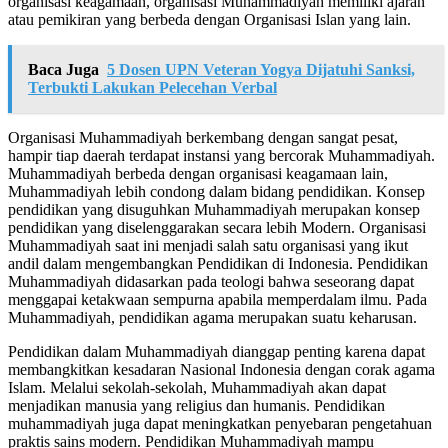
organisasi keagamaan, organisasi Muhammadiyah memiliki ajaran
atau pemikiran yang berbeda dengan Organisasi Islan yang lain.
Baca Juga
5 Dosen UPN Veteran Yogya Dijatuhi Sanksi,
Terbukti Lakukan Pelecehan Verbal
Organisasi Muhammadiyah berkembang dengan sangat pesat,
hampir tiap daerah terdapat instansi yang bercorak Muhammadiyah.
Muhammadiyah berbeda dengan organisasi keagamaan lain,
Muhammadiyah lebih condong dalam bidang pendidikan. Konsep
pendidikan yang disuguhkan Muhammadiyah merupakan konsep
pendidikan yang diselenggarakan secara lebih Modern. Organisasi
Muhammadiyah saat ini menjadi salah satu organisasi yang ikut
andil dalam mengembangkan Pendidikan di Indonesia. Pendidikan
Muhammadiyah didasarkan pada teologi bahwa seseorang dapat
menggapai ketakwaan sempurna apabila memperdalam ilmu. Pada
Muhammadiyah, pendidikan agama merupakan suatu keharusan.
Pendidikan dalam Muhammadiyah dianggap penting karena dapat
membangkitkan kesadaran Nasional Indonesia dengan corak agama
Islam. Melalui sekolah-sekolah, Muhammadiyah akan dapat
menjadikan manusia yang religius dan humanis. Pendidikan
muhammadiyah juga dapat meningkatkan penyebaran pengetahuan
praktis sains modern. Pendidikan Muhammadiyah mampu