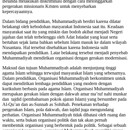
Belanda melakukan diskriminasi dengan cara melonggarkan
pergerakan missionaris Kristen untuk menyebarkan
kepercayaannya.
Dalam bidang pendidikan, Muhammadiyah berdiri karena dilatar
belakangi oleh kebodohan masyarakat Indonesia saat itu. Keadaan
masyarakat saat itu yang miskin dan bodoh akibat menjadi Negeri
jajahan dan telah terbelenggu oleh Adat Istiadat yang kuat serta
bertahan sejak lama bahkan sebelum Islam masuk ke dalam wilayah
Nusantara. Hal tersebut disebabkan karena Indonesia sulit
mendapatkan pendidikan. Latar belakang tersebut menjadi penyebab
Muhammadiyah mendirikan organisasi dengan gerakan modernisasi.
Maksud dan tujuan Muhammadiyah adalah menjunjung tinggi
agama Islam sehingga terwujud masyarakat Islam yang sebenarnya.
Dalam pendidikan, Organisasi Muhammadiyah berkomitmen untuk
dapat mendirikan lembaga pendidikan yang modern dengan
kurikulum berbasis pada agama Islam. Organisasi Muhammadiyah
merupakan gerakan islam dengan dakwah amar ma’ruf nahi munkar
dan tajdid (pembaharuan pokok ajaran Islam) yang bersumber pada
Al-Qu’an dan as-Sunnah as Sohihah. Penekanan terhadap
pergerakan Islam, pola dakwah, dan tajdid juga mengundang
perhatian. Organisasi Muhammadiyah tidak dibatasi oleh ruang dan
waktu, serta bukan organisasi politik dan tak akan pernah
membentuk organisasi yang berbentuk pada politik. Sebagai sebuah