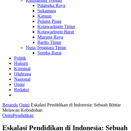
Kalimantan Tengah
Palangka Raya
Sukamara
Kapuas
Pulang Pisau
Kotawaringin Timur
Kotawaringin Barat
Murung Raya
Barito Timur
Nusa Tenggara Timur
Sumba Barat
Politik
Hukum
Kriminal
Olahraga
Nasional
Opini
Redaksi
Beranda
Opini
Eskalasi Pendidikan di Indonesia: Sebuah Ikhtiar
Melawan Kebodohan
Opini
Pendidikan
Eskalasi Pendidikan di Indonesia: Sebuah