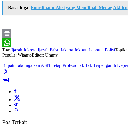
Baca Juga
Koordinator Aksi yang Memfitnah Menag Akhir
Print
Tag:
Ijazah Jokowi
Ijazah Palsu
Jakarta
Jokowi
Laporan Polisi
Topik:
WhatsApp
Penulis: Witanto
Editor: Ummy
Bupati Tala Ingatkan ASN Tetap Profesional, Tak Terpengaruh Kepen
Pos Terkait