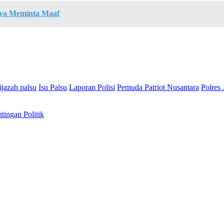
nya Meminta Maaf
ijazah palsu
Isu Palsu
Laporan Polisi
Pemuda Patriot Nusantara
Polres 
tingan Politik