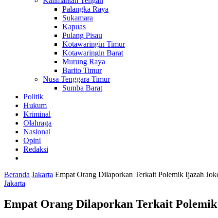
Kalimantan Tengah
Palangka Raya
Sukamara
Kapuas
Pulang Pisau
Kotawaringin Timur
Kotawaringin Barat
Murung Raya
Barito Timur
Nusa Tenggara Timur
Sumba Barat
Politik
Hukum
Kriminal
Olahraga
Nasional
Opini
Redaksi
Beranda
Jakarta
Empat Orang Dilaporkan Terkait Polemik Ijazah Jo
Jakarta
Empat Orang Dilaporkan Terkait Polemik