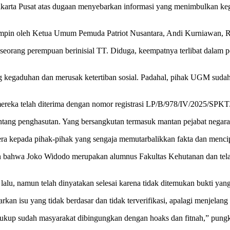
akarta Pusat atas dugaan menyebarkan informasi yang menimbulkan kega
impin oleh Ketua Umum Pemuda Patriot Nusantara, Andi Kurniawan, R
seorang perempuan berinisial TT. Diduga, keempatnya terlibat dalam p
g kegaduhan dan merusak ketertiban sosial. Padahal, pihak UGM suda
an mereka telah diterima dengan nomor registrasi LP/B/978/IV
tang penghasutan. Yang bersangkutan termasuk mantan pejabat negara
era kepada pihak-pihak yang sengaja memutarbalikkan fakta dan mencip
 bahwa Joko Widodo merupakan alumnus Fakultas Kehutanan dan telah 
alu, namun telah dinyatakan selesai karena tidak ditemukan bukti yan
n isu yang tidak berdasar dan tidak terverifikasi, apalagi menjelang 
Cukup sudah masyarakat dibingungkan dengan hoaks dan fitnah,” pung