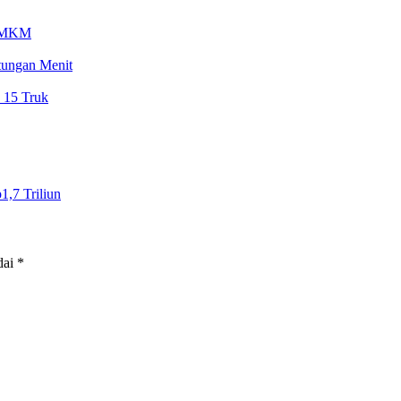
n UMKM
tungan Menit
 15 Truk
,7 Triliun
dai
*