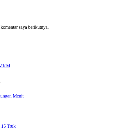
 komentar saya berikutnya.
n UMKM
…
tungan Menit
 15 Truk