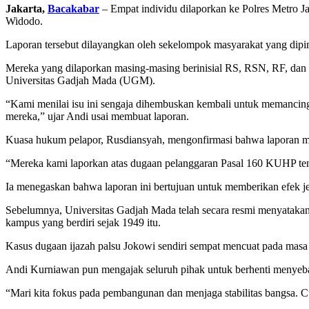
Jakarta,
Bacakabar
– Empat individu dilaporkan ke Polres Metro J
Widodo.
Laporan tersebut dilayangkan oleh sekelompok masyarakat yang dip
Mereka yang dilaporkan masing-masing berinisial RS, RSN, RF, dan 
Universitas Gadjah Mada (UGM).
“Kami menilai isu ini sengaja dihembuskan kembali untuk memancin
mereka,” ujar Andi usai membuat laporan.
Kuasa hukum pelapor, Rusdiansyah, mengonfirmasi bahwa lapor
“Mereka kami laporkan atas dugaan pelanggaran Pasal 160 KUHP ten
Ia menegaskan bahwa laporan ini bertujuan untuk memberikan efek j
Sebelumnya, Universitas Gadjah Mada telah secara resmi menyatakan
kampus yang berdiri sejak 1949 itu.
Kasus dugaan ijazah palsu Jokowi sendiri sempat mencuat pada masa l
Andi Kurniawan pun mengajak seluruh pihak untuk berhenti menyebarka
“Mari kita fokus pada pembangunan dan menjaga stabilitas bangsa. 