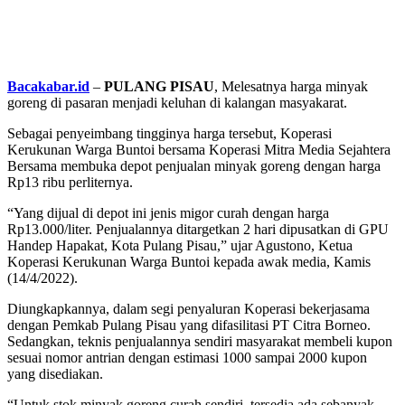
Bacakabar.id
–
PULANG PISAU
, Melesatnya harga minyak
goreng di pasaran menjadi keluhan di kalangan masyakarat.
Sebagai penyeimbang tingginya harga tersebut, Koperasi
Kerukunan Warga Buntoi bersama Koperasi Mitra Media Sejahtera
Bersama membuka depot penjualan minyak goreng dengan harga
Rp13 ribu perliternya.
“Yang dijual di depot ini jenis migor curah dengan harga
Rp13.000/liter. Penjualannya ditargetkan 2 hari dipusatkan di GPU
Handep Hapakat, Kota Pulang Pisau,” ujar Agustono, Ketua
Koperasi Kerukunan Warga Buntoi kepada awak media, Kamis
(14/4/2022).
Diungkapkannya, dalam segi penyaluran Koperasi bekerjasama
dengan Pemkab Pulang Pisau yang difasilitasi PT Citra Borneo.
Sedangkan, teknis penjualannya sendiri masyarakat membeli kupon
sesuai nomor antrian dengan estimasi 1000 sampai 2000 kupon
yang disediakan.
“Untuk stok minyak goreng curah sendiri, tersedia ada sebanyak