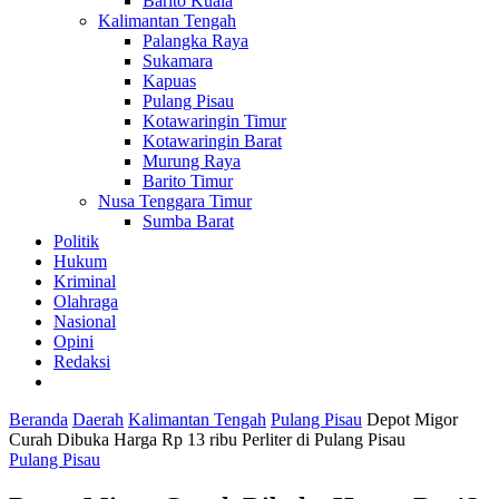
Barito Kuala
Kalimantan Tengah
Palangka Raya
Sukamara
Kapuas
Pulang Pisau
Kotawaringin Timur
Kotawaringin Barat
Murung Raya
Barito Timur
Nusa Tenggara Timur
Sumba Barat
Politik
Hukum
Kriminal
Olahraga
Nasional
Opini
Redaksi
Beranda
Daerah
Kalimantan Tengah
Pulang Pisau
Depot Migor
Curah Dibuka Harga Rp 13 ribu Perliter di Pulang Pisau
Pulang Pisau