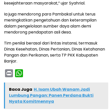
kesejahteraan masyarakat,” ujar Syahrial.
Ia juga mendorong para Pambakal untuk terus
meningkatkan pengetahuan dan keterampilan
dalam pengelolaan sumber daya alam demi
mendorong pendapatan asli desa.
Tim penilai berasal dari lintas instansi, termasuk
Dinas Kesehatan, Dinas Pertanian, Dinas Ketahanan
Pangan dan Perikanan, serta TP PKK Kabupaten
Banjar.
Pr
W
in
h
t
a
Baca Juga
H. Isam Ubah Wanam Jadi
ts
Lumbung Pangan: Panen Perdana Bukti
Nyata Komitmennya
A