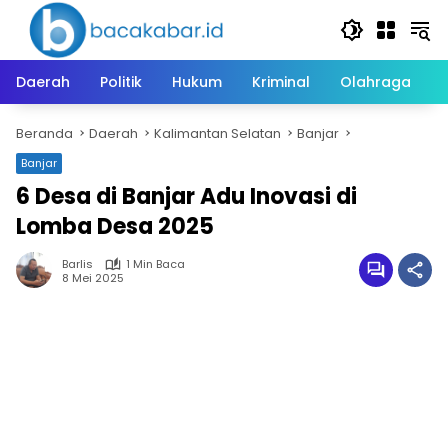
Langsung
ke
konten
Daerah
Politik
Hukum
Kriminal
Olahraga
Beranda
Daerah
Kalimantan Selatan
Banjar
Banjar
6 Desa di Banjar Adu Inovasi di
Lomba Desa 2025
Barlis
1 Min Baca
8 Mei 2025