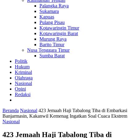
Kalimantan Tengah
Palangka Raya
Sukamara
Kapuas
Pulang Pisau
Kotawaringin Timur
Kotawaringin Barat
Murung Raya
Barito Timur
Nusa Tenggara Timur
Sumba Barat
Politik
Hukum
Kriminal
Olahraga
Nasional
Opini
Redaksi
Beranda
Nasional
423 Jemaah Haji Tabalong Tiba di Embarkasi
Banjarmasin, Kakanwil Kemenag Ingatkan Soal Cuaca Ekstrem
Nasional
423 Jemaah Haji Tabalong Tiba di