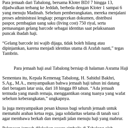
Para jemaah dari Tabalong, bersama Kloter BDJ 7 hingga 13,
dijadwalkan terbang ke Jeddah, berbeda dengan Kloter 1 sampai 6
yang menuju Madinah. Sebelum pemberangkatan, mereka menjalani
proses administrasi lengkap: pengecekan dokumen, distribusi
paspor, pembagian uang saku (living cost) 750 riyal, serta
pemasangan gelang barcode sebagai identitas saat pelaksanaan
puncak ibadah haji.
“Gelang barcode ini wajib dijaga, tidak boleh hilang atau
dipinjamkan, karena menjadi identitas utama di Arafah nanti,” tegas
Tambrin.
Para jemaah haji asal Tabalong bersiap di halaman Asrama Haj
Sementara itu, Kepala Kemenag Tabalong, H. Sahidul Bakhri,
S.Ag., M.A., menyampaikan bahwa jemaah haji tahun ini datang
dari beragam latar usia, dari 18 hingga 89 tahun. “Ada jemaah
termuda yang masih remaja, menggantikan orang tuanya yang wafat
sebelum keberangkatan,” ungkapnya.
Ia juga menyampaikan pesan khusus bagi seluruh jemaah untuk
mematuhi arahan ketua regu, jaga solidaritas selama di tanah suci
agar membawa berkah dan menjadi jalan menuju haji yang mabrur.