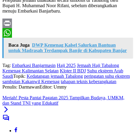
Pelepasan jemaah dilakukan secara simbolis di Tabalong oleh
Bupati H. Muhammad Noor Rifani, sebelum diberangkatkan
menuju Embarkasi Banjarbaru.
Print
WhatsApp
Baca Juga
DWP Kemenag Kalsel Salurkan Bantuan
untuk Madrasah Terdampak Banjir di Kabupaten Banjar
Tag:
Enbarkasi Banjarmasin
Haji 2025
Jemaah Haji Tabalong
Kemenag Kalimantan Selatan
Kloter II BDJ
Suhu ekstrem Arab
Saudi
Topik:
Kedatangan jemaah Tabalong
peringatan suhu ekstrem
sambutan Kakanwil Kemenag
tahapan teknis keberangkatan
Penulis: Darmawan
Editor: Ummy
Meriah! Pesta Pantai Pagatan 2025 Tampilkan Budaya, UMKM,
dan Stand TNI yang Edukatif