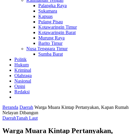
Kalimantan Tengah
Palangka Raya
Sukamara
Kapuas
Pulang Pisau
Kotawaringin Timur
Kotawaringin Barat
Murung Raya
Barito Timur
Nusa Tenggara Timur
Sumba Barat
Politik
Hukum
Kriminal
Olahraga
Nasional
Opini
Redaksi
Beranda
Daerah
Warga Muara Kintap Pertanyakan, Kapan Rumah
Nelayan Dibangun
Daerah
Tanah Laut
Warga Muara Kintap Pertanyakan,