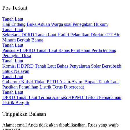
Pos Terkait
Tanah Laut
Haji Endang Buka Aduan Warga soal Penegakan Hukum
Tanah Laut
Sekretaris DPRD Tanah Laut Hadiri Pelantikan Direktur PT Air
Minum Berkah Banua
Tanah Laut
Pansus VI DPRD Tanah Laut Bahas Perubahan Perda tentang
Perangkat Desa
Tanah Laut
Komisi II DPRD Tanah Laut Bahas Penyaluran Solar Bersubsidi
untuk Nelayan
Tanah Laut
Gubernur Kalsel Tinjau PLTU Asam-Asam, Bupati Tanah Laut
Pastikan Pemulihan Listrik Terus Dipercepat
Tanah Laut
DPRD Tanah Laut Terima Aspirasi HPPMT Terkait Pemadaman
Listrik Bergilir
Tinggalkan Balasan
Alamat email Anda tidak akan dipublikasikan.
Ruas yang wajib